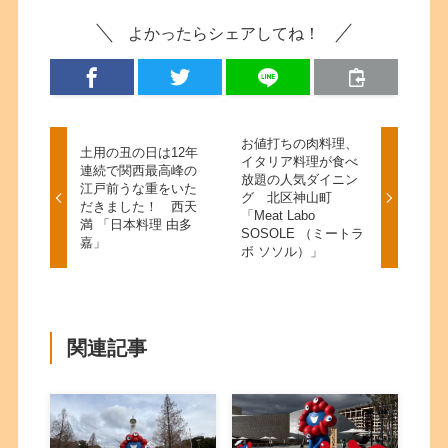
よかったらシェアしてね！
お値打ちの肉料理、
土用の丑の日は12年
イタリア料理が食べ
連続で関西最高峰の
放題の人気ダイニン
江戸前うな重をいた
グ 北区神山町
だきました！ 西天
「Meat Labo
満 「日本料理 由多
SOSOLE （ミートラ
嘉」
ボ ソソル）」
関連記事