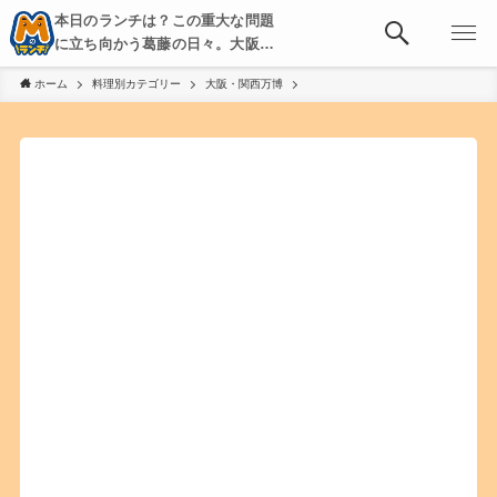
本日のランチは？この重大な問題
に立ち向かう葛藤の日々。大阪・
京都・神戸を中心とした食べ歩
ホーム
料理別カテゴリー
大阪・関西万博
き、飲み歩きを綴る。