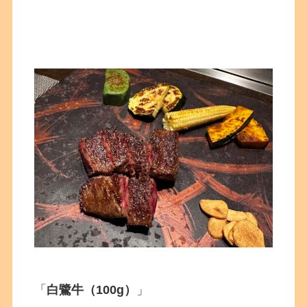
「
白鷺牛（100g）
」