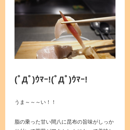
(ﾟДﾟ)ｳﾏｰ!
(ﾟДﾟ)ｳﾏｰ!
うま～～～い！！
脂の乗った甘い間八に昆布の旨味がしっか