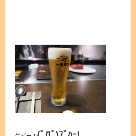
(ﾟДﾟ)ﾌﾟﾊｰ!
生ビール