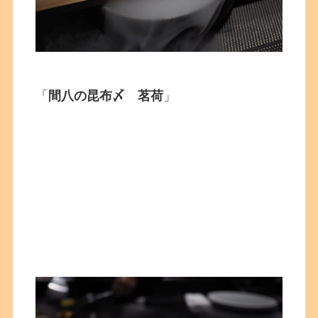
「
間八の昆布〆 茗荷
」