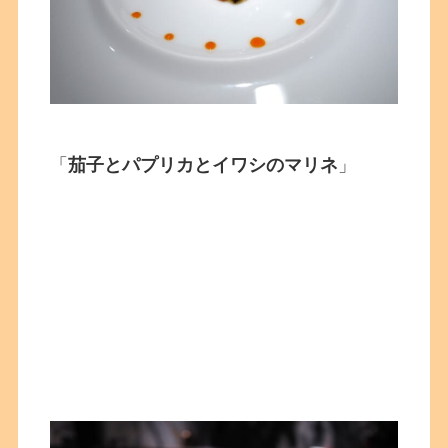
「
茄子とパプリカとイワシのマリネ
」