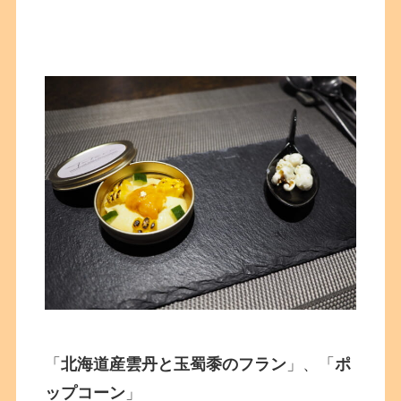
「
北海道産雲丹と玉蜀黍のフラン
」、「
ポ
ップコーン
」