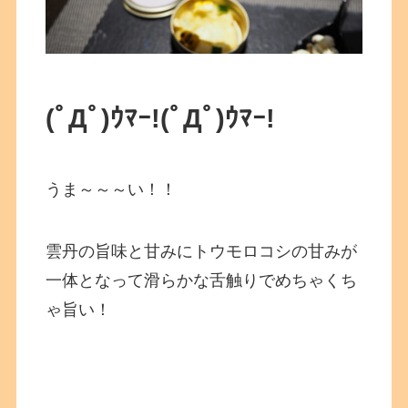
(ﾟДﾟ)ｳﾏｰ!
(ﾟДﾟ)ｳﾏｰ!
うま～～～い！！
雲丹の旨味と甘みにトウモロコシの甘みが
一体となって滑らかな舌触りでめちゃくち
ゃ旨い！