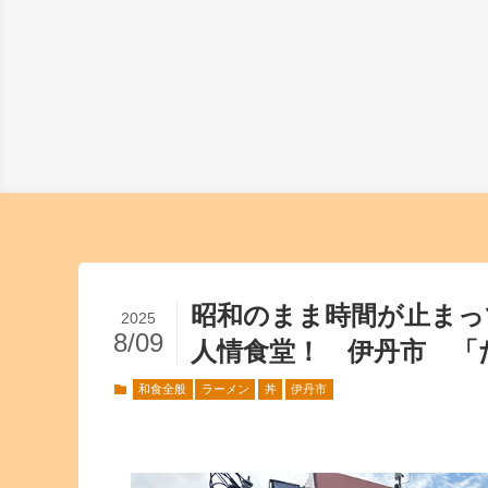
昭和のまま時間が止まっ
2025
8/09
人情食堂！ 伊丹市 「
和食全般
ラーメン
丼
伊丹市