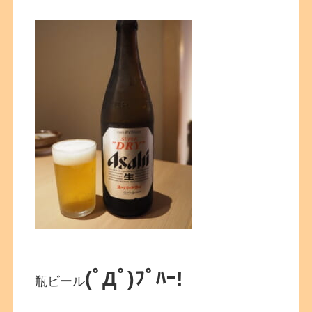
(ﾟДﾟ)ﾌﾟﾊｰ!
瓶ビール