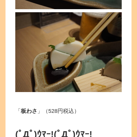
「
板わさ
」（528円税込）
(ﾟДﾟ)ｳﾏｰ!
(ﾟДﾟ)ｳﾏｰ!