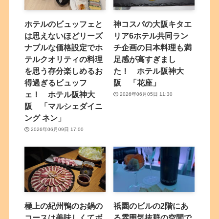
ホテルのビュッフェと
神コスパの大阪キタエ
は思えないほどリーズ
リア6ホテル共同ラン
ナブルな価格設定でホ
チ企画の日本料理も満
テルクオリティの料理
足感が高すぎまし
を思う存分楽しめるお
た！ ホテル阪神大
得過ぎるビュッフ
阪 「花座」
ェ！ ホテル阪神大
2026年06月05日 11:30
阪 「マルシェダイニ
ング ネン」
2026年06月09日 17:00
極上の紀州鴨のお鍋の
祇園のビルの2階にあ
コースは美味しくてボ
る雰囲気抜群の空間で