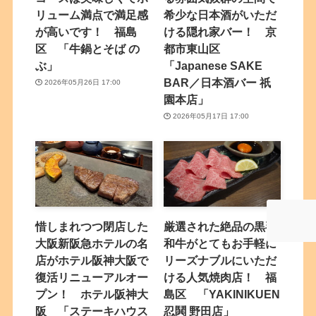
リューム満点で満足感
希少な日本酒がいただ
が高いです！ 福島
ける隠れ家バー！ 京
区 「牛鍋とそば の
都市東山区
ぶ」
「Japanese SAKE
BAR／日本酒バー 祇
2026年05月26日 17:00
園本店」
2026年05月17日 17:00
惜しまれつつ閉店した
厳選された絶品の黒毛
大阪新阪急ホテルの名
和牛がとてもお手軽に
店がホテル阪神大阪で
リーズナブルにいただ
復活リニューアルオー
ける人気焼肉店！ 福
プン！ ホテル阪神大
島区 「YAKINIKUEN
阪 「ステーキハウス
忍鬨 野田店」