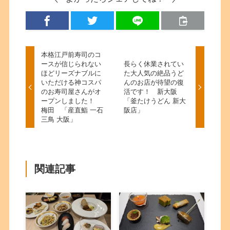
本格江戸前寿司のコ
ースが信じられない
長らく休業されてい
ほどリーズナブルに
た大人気の絶品うど
いただける神コスパ
んのお店が待望の復
のお寿司屋さんがオ
活です！ 新大阪
ープンしました！
「釜たけうどん 新大
梅田 「産直鮨 一石
阪店」
三鳥 大阪」
関連記事