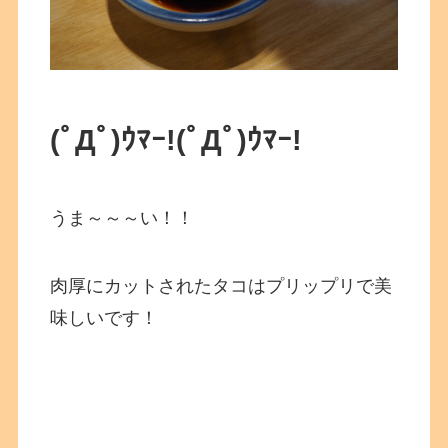
(ﾟДﾟ)ｳﾏｰ!(ﾟДﾟ)ｳﾏｰ!
うま～～～い！！
肉厚にカットされたタコはプリップリで美
味しいです！