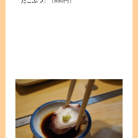
「
たこぶつ
」（850円）