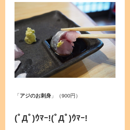
「
アジのお刺身
」（900円）
(ﾟДﾟ)ｳﾏｰ!(ﾟДﾟ)ｳﾏｰ!