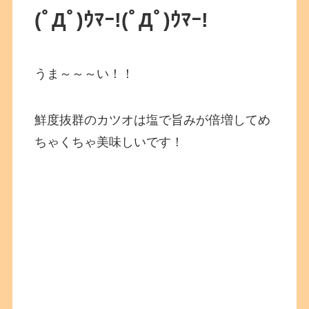
(ﾟДﾟ)ｳﾏｰ!(ﾟДﾟ)ｳﾏｰ!
うま～～～い！！
鮮度抜群のカツオは塩で旨みが倍増してめ
ちゃくちゃ美味しいです！