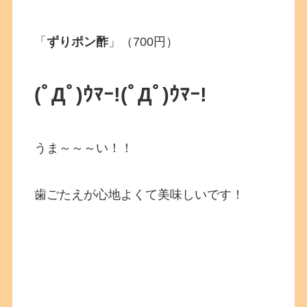
「
ずりポン酢
」（700円）
(ﾟДﾟ)ｳﾏｰ!(ﾟДﾟ)ｳﾏｰ!
うま～～～い！！
歯ごたえが心地よくて美味しいです！