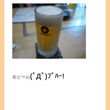
(ﾟДﾟ)ﾌﾟﾊｰ!
生ビール