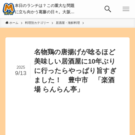
本日のランチは？この重大な問題
に立ち向かう葛藤の日々。大阪・
京都・神戸を中心とした食べ歩
ホーム
料理別カテゴリー
居酒屋・海鮮料理
き、飲み歩きを綴る。
名物鶏の唐揚げが唸るほど
美味しい居酒屋に10年ぶり
2025
に行ったらやっぱり旨すぎ
9/13
ました！ 豊中市 「楽酒
場 らんらん亭」