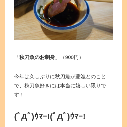
「
秋刀魚のお刺身
」（900円）
今年は久しぶりに秋刀魚が豊漁とのこと
で、秋刀魚好きには本当に嬉しい限りで
す！
(ﾟДﾟ)ｳﾏｰ!(ﾟДﾟ)ｳﾏｰ!