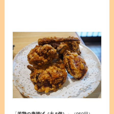
「
若鶏の唐揚げ（大 5個）
」（950円）