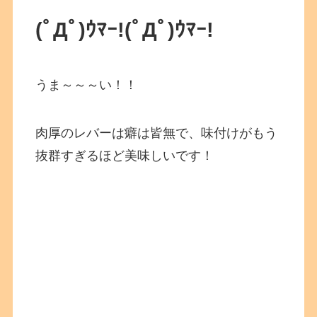
(ﾟДﾟ)ｳﾏｰ!(ﾟДﾟ)ｳﾏｰ!
うま～～～い！！
肉厚のレバーは癖は皆無で、味付けがもう
抜群すぎるほど美味しいです！