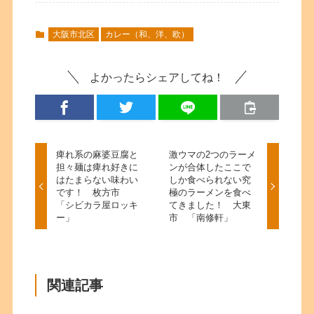
大阪市北区
カレー（和、洋、欧）
よかったらシェアしてね！
痺れ系の麻婆豆腐と
激ウマの2つのラーメ
担々麺は痺れ好きに
ンが合体したここで
はたまらない味わい
しか食べられない究
です！ 枚方市
極のラーメンを食べ
「シビカラ屋ロッキ
てきました！ 大東
ー」
市 「南修軒」
関連記事