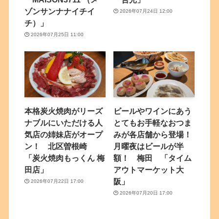
ゾンサンナナイチイ
2026年07月24日 12:00
チ）」
2026年07月25日 11:00
本格炭火焼肉がリーズ
ビールやワインにあう
ナブルにいただける人
とてもお手軽なおつま
気店の姉妹店がオープ
みが各店舗から登場！
ン！ 北区曽根崎
月曜夜はビールが半
「炭火焼肉もっくん 梅
額！ 梅田 「タイム
田店」
アウトマーケット大
阪」
2026年07月22日 17:00
2026年07月20日 17:00