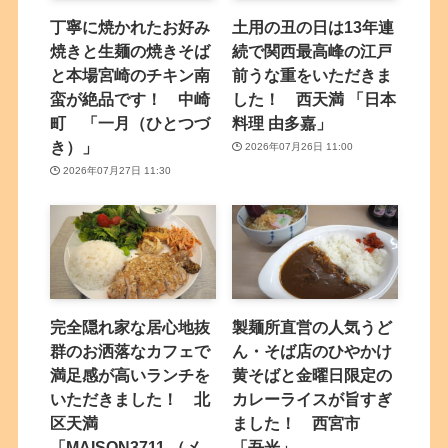
丁寧に焼かれたお好み
土用の丑の日は13年連
焼きと生麺の焼きそば
続で関西最高峰の江戸
と本場宮崎のチキン南
前うな重をいただきま
蛮が絶品です！ 中崎
した！ 西天満 「日本
町 「一月（ひとつづ
料理 由多嘉」
き）」
2026年07月26日 11:00
2026年07月27日 11:30
完全隠れ家な居心地抜
製麺所直営の人気うど
群のお洒落なカフェで
ん・そば店のひやかけ
満足感が高いランチを
黄そばと金曜日限定の
いただきました！ 北
カレーライスが旨すぎ
区天満
ました！ 西宮市
「MAISON3711 （メ
「吾光」