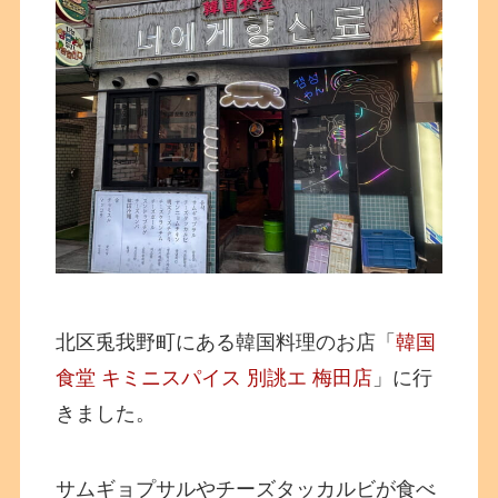
北区兎我野町にある韓国料理のお店「
韓国
食堂 キミニスパイス 別誂エ 梅田店
」に行
きました。
サムギョプサルやチーズタッカルビが食べ