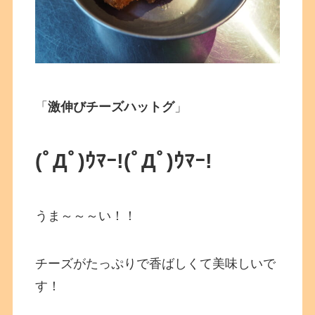
「
激伸びチーズハットグ
」
(ﾟДﾟ)ｳﾏｰ!
(ﾟДﾟ)ｳﾏｰ!
うま～～～い！！
チーズがたっぷりで香ばしくて美味しいで
す！