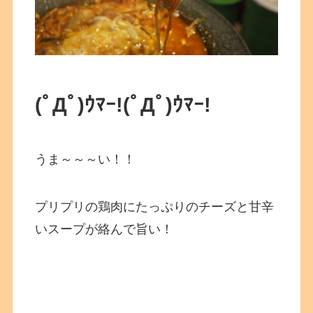
(ﾟДﾟ)ｳﾏｰ!
(ﾟДﾟ)ｳﾏｰ!
うま～～～い！！
プリプリの鶏肉にたっぷりのチーズと甘辛
いスープが絡んで旨い！