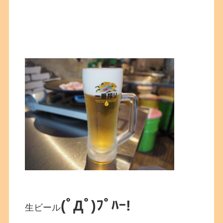
(ﾟДﾟ)ﾌﾟﾊｰ!
生ビール