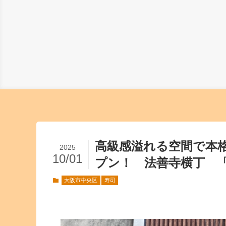
高級感溢れる空間で本
2025
10/01
プン！ 法善寺横丁 「
大阪市中央区
寿司