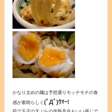
かなり太めの麺は予想通りモッチモチの食
(ﾟДﾟ)ｳﾏｰ!
感が素晴らしく
茹で玉子の天ぷらの半熟具合もいい感じで