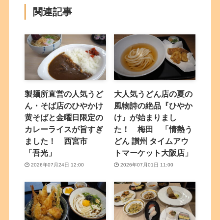
関連記事
製麺所直営の人気うど
大人気うどん店の夏の
ん・そば店のひやかけ
風物詩の絶品『ひやか
黄そばと金曜日限定の
け』が始まりまし
カレーライスが旨すぎ
た！ 梅田 「情熱う
ました！ 西宮市
どん 讃州 タイムアウ
「吾光」
トマーケット大阪店」
2026年07月24日 12:00
2026年07月01日 11:00