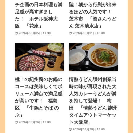
チ企画の日本料理も満
陸！朝から行列が出来
足感が高すぎまし
るほどの人気です！
た！ ホテル阪神大
茨木市 「資さんうど
阪 「花座」
ん 茨木清水店」
2026年06月05日 11:30
2026年05月31日 10:00
極上の紀州鴨のお鍋の
情熱うどん讃州創業当
コースは美味しくてボ
時の味が再現された大
リューム満点で満足感
人気カレーうどんが満
が高いです！ 福島
を持して登場！ 梅
区 「牛鍋とそば の
田 「情熱うどん 讃州
ぶ」
タイムアウトマーケッ
ト大阪店」
2026年05月26日 17:00
2026年04月28日 13:00