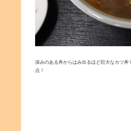
深みのある丼からはみ出るほど巨大なカツ丼
点！