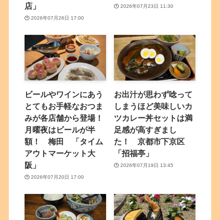
店」
2026年07月23日 11:30
2026年07月26日 17:00
ビールやワインにあう
お出汁が思わず唸って
とてもお手軽なおつま
しまうほど美味しいカ
みが各店舗から登場！
ツカレー丼セットは満
月曜夜はビールが半
足感が高すぎまし
額！ 梅田 「タイム
た！ 京都市下京区
アウトマーケット大
「招福亭」
阪」
2026年07月19日 13:45
2026年07月20日 17:00