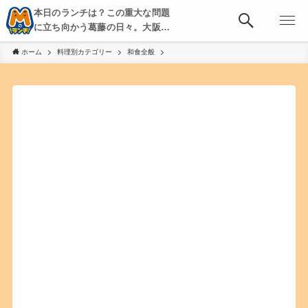
本日のランチは？この重大な問題
に立ち向かう葛藤の日々。大阪・
京都・神戸を中心とした食べ歩
ホーム
料理別カテゴリー
和食全般
き、飲み歩きを綴る。