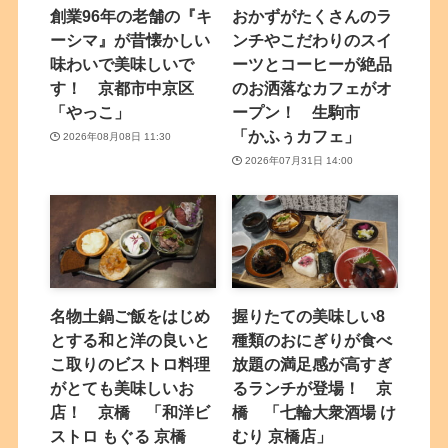
創業96年の老舗の『キ
おかずがたくさんのラ
ーシマ』が昔懐かしい
ンチやこだわりのスイ
味わいで美味しいで
ーツとコーヒーが絶品
す！ 京都市中京区
のお洒落なカフェがオ
「やっこ」
ープン！ 生駒市
「かふぅカフェ」
2026年08月08日 11:30
2026年07月31日 14:00
名物土鍋ご飯をはじめ
握りたての美味しい8
とする和と洋の良いと
種類のおにぎりが食べ
こ取りのビストロ料理
放題の満足感が高すぎ
がとても美味しいお
るランチが登場！ 京
店！ 京橋 「和洋ビ
橋 「七輪大衆酒場 け
ストロ もぐる 京橋
むり 京橋店」