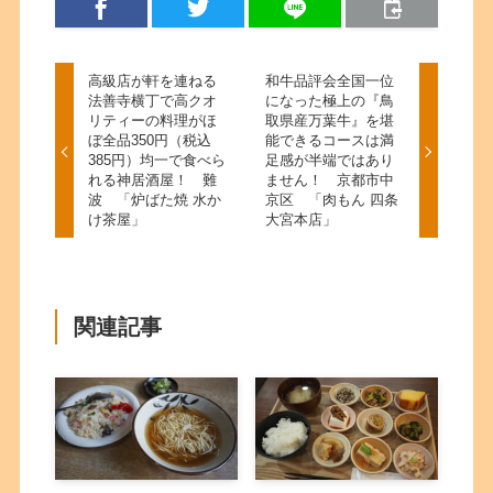
高級店が軒を連ねる
和牛品評会全国一位
法善寺横丁で高クオ
になった極上の『鳥
リティーの料理がほ
取県産万葉牛』を堪
ぼ全品350円（税込
能できるコースは満
385円）均一で食べら
足感が半端ではあり
れる神居酒屋！ 難
ません！ 京都市中
波 「炉ばた焼 水か
京区 「肉もん 四条
け茶屋」
大宮本店」
関連記事