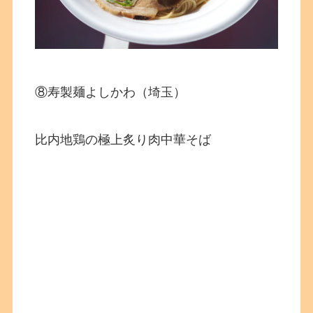
⑧寿製麺よしかわ（埼玉）
比内地鶏の極上炙り肉中華そば