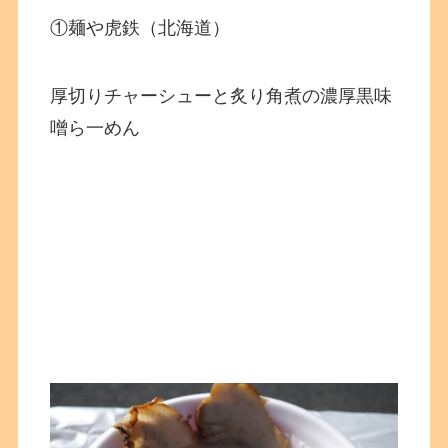
①麺や虎鉄（北海道）
厚切りチャーシューと炙り角煮の濃厚黒味
噌ら一めん