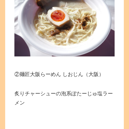
②麺匠大阪らーめん しおじん（大阪）
炙りチャーシューの泡系ぽたーじゅ塩ラー
メン