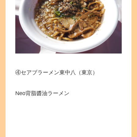
④セアブラーメン東中八（東京）
Neo背脂醬油ラーメン