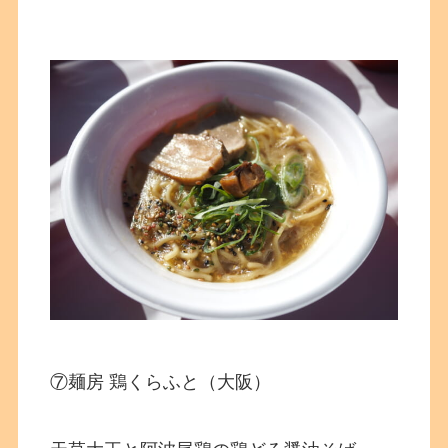
⑦麺房 鶏くらふと（大阪）