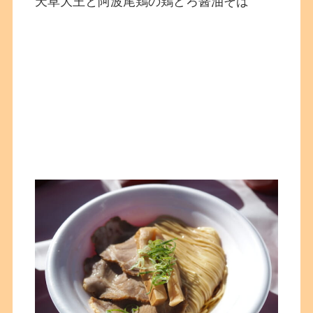
天草大王と阿波尾鶏の鶏どろ醤油そば