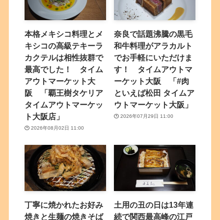
本格メキシコ料理とメ
奈良で話題沸騰の黒毛
キシコの高級テキーラ
和牛料理がアラカルト
カクテルは相性抜群で
でお手軽にいただけま
最高でした！ タイム
す！ タイムアウトマ
アウトマーケット大
ーケット大阪 「#肉
阪 「覇王樹タケリア
といえば松田 タイムア
タイムアウトマーケッ
ウトマーケット大阪」
ト大阪店」
2026年07月29日 11:00
2026年08月02日 11:00
丁寧に焼かれたお好み
土用の丑の日は13年連
焼きと生麺の焼きそば
続で関西最高峰の江戸