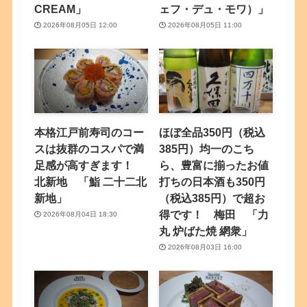
CREAM」
ェフ・デュ・モワ）」
2026年08月05日 12:00
2026年08月05日 11:00
本格江戸前寿司のコー
ほぼ全品350円（税込
スは抜群のコスパで満
385円）均一のこち
足感が高すぎます！
ら、豊富に揃ったお値
北新地 「鮨 二十二北
打ちの日本酒も350円
新地」
（税込385円）で超お
得です！ 梅田 「力
2026年08月04日 18:30
丸 炉ばた焼 網衆」
2026年08月03日 16:00