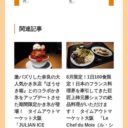
作」
丸」
関連記事
激バズリした奈良の大
8月限定！1日100食限
人気かき氷店『ほうせ
定！日本のフランス料
き箱』とのコラボかき
理界を牽引してきた巨
氷をアップデートさせ
匠上柿元勝シェフの絶
た期間限定かき氷が登
品料理がいただけま
場！ タイムアウトマ
す！ タイムアウトマ
ーケット大阪
ーケット大阪 「Le
「JULIAN ICE
Chef du Mois（ル・シ