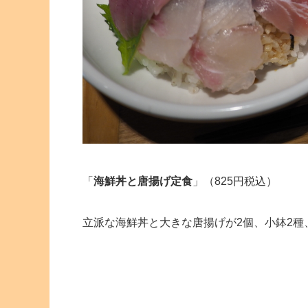
「
海鮮丼と唐揚げ定食
」（825円税込）
立派な海鮮丼と大きな唐揚げが2個、小鉢2