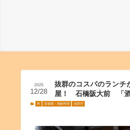
抜群のコスパのランチ
2025
12/28
屋！ 石橋阪大前 「酒
丼
居酒屋・海鮮料理
池田市