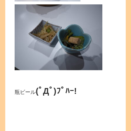
(ﾟДﾟ)ﾌﾟﾊｰ!
瓶ビール