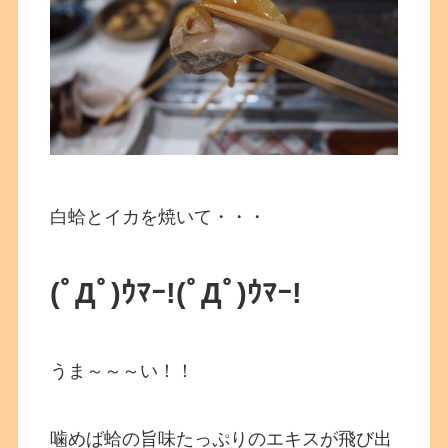
白蛤とイカを焼いて・・・
(ﾟДﾟ)ｳﾏｰ!(ﾟДﾟ)ｳﾏｰ!
うま～～～い！！
噛めば蛤の旨味たっぷりのエキスが飛び出