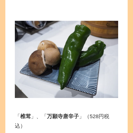
「
椎茸
」、「
万願寺唐辛子
」（528円税
込）