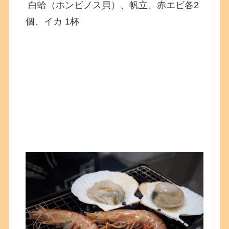
白蛤（ホンビノス貝）、帆立、赤エビ各2
個、イカ 1杯