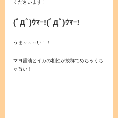
くださいます！
(ﾟДﾟ)ｳﾏｰ!(ﾟДﾟ)ｳﾏｰ!
うま～～～い！！
マヨ醤油とイカの相性が抜群でめちゃくち
ゃ旨い！