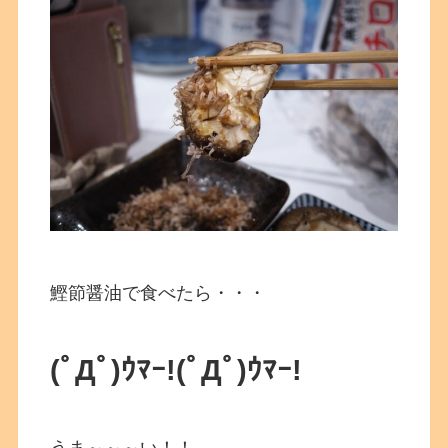
鰹節醤油で食べたら・・・
(ﾟДﾟ)ｳﾏｰ!(ﾟДﾟ)ｳﾏｰ!
うま～～～い！！