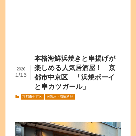
本格海鮮浜焼きと串揚げが
楽しめる人気居酒屋！ 京
2026
1/16
都市中京区 「浜焼ボーイ
と串カツガール」
京都市中京区
居酒屋・海鮮料理