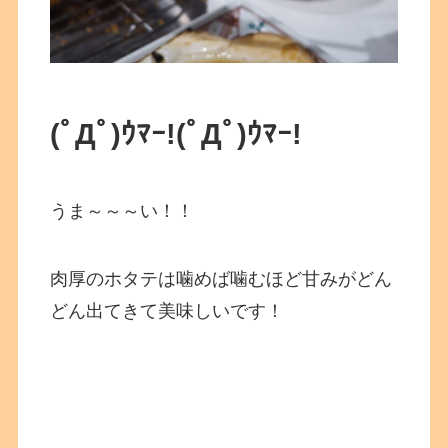
(ﾟДﾟ)ｳﾏｰ!(ﾟДﾟ)ｳﾏｰ!
うま～～～い！！
肉厚のホタテは噛めば噛むほど甘みがどん
どん出てきて美味しいです！