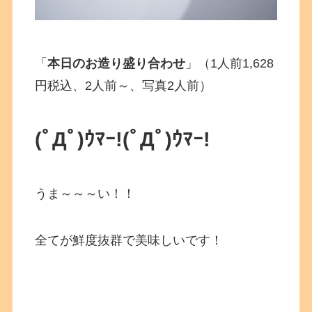
「
本日のお造り盛り合わせ
」（1人前1,628
円税込、2人前～、写真2人前）
(ﾟДﾟ)ｳﾏｰ!(ﾟДﾟ)ｳﾏｰ!
うま～～～い！！
全てが鮮度抜群で美味しいです！