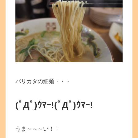
バリカタの細麺・・・
(ﾟДﾟ)ｳﾏｰ!(ﾟДﾟ)ｳﾏｰ!
うま～～～い！！