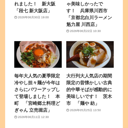
れました！ 新大阪
ゃ美味しかったで
「段七 新大阪店」
す！ 兵庫県川西市
「京都北白川ラーメン
2026年06月30日 19:00
魁力屋 川西店」
2026年06月22日 10:30
毎年大人気の夏季限定
大行列大人気店の期間
冷やし担々麺が今年は
限定の昔懐かしい古典
さらにパワーアップし
的中華そばが感動的に
て登場しました！ 本
美味しいです！ 茨木
町 「宮崎郷土料理ど
市 「麺や 紡」
ぎゃん 立売堀店」
2026年05月25日 13:50
2026年06月11日 12:30