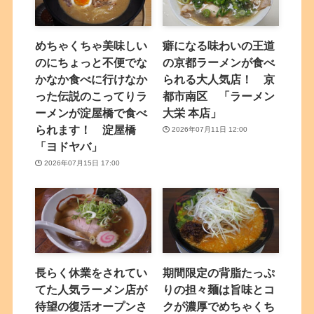
めちゃくちゃ美味しい
癖になる味わいの王道
のにちょっと不便でな
の京都ラーメンが食べ
かなか食べに行けなか
られる大人気店！ 京
った伝説のこってりラ
都市南区 「ラーメン
ーメンが淀屋橋で食べ
大栄 本店」
られます！ 淀屋橋
2026年07月11日 12:00
「ヨドヤバ」
2026年07月15日 17:00
長らく休業をされてい
期間限定の背脂たっぷ
てた人気ラーメン店が
りの担々麺は旨味とコ
待望の復活オープンさ
クが濃厚でめちゃくち