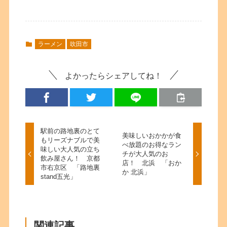
ラーメン
吹田市
よかったらシェアしてね！
駅前の路地裏のとて
美味しいおかかが食
もリーズナブルで美
べ放題のお得なラン
味しい大人気の立ち
チが大人気のお
飲み屋さん！ 京都
店！ 北浜 「おか
市右京区 「路地裏
か 北浜」
stand五光」
関連記事