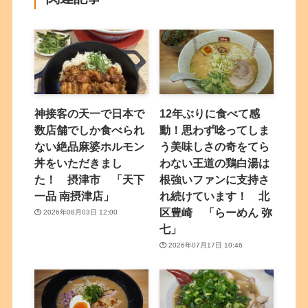
神接客の天一で日本で
12年ぶりに食べて感
数店舗でしか食べられ
動！思わず唸ってしま
ない絶品麻婆ホルモン
う美味しさの奇をてら
丼をいただきまし
わない王道の鶏白湯は
た！ 摂津市 「天下
根強いファンに支持さ
一品 南摂津店」
れ続けています！ 北
区豊崎 「らーめん 弥
2026年08月03日 12:00
七」
2026年07月17日 10:46