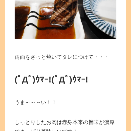
両面をさっと焼いてタレにつけて・・・
(ﾟДﾟ)ｳﾏｰ!(ﾟДﾟ)ｳﾏｰ!
うま～～～い！！
しっとりしたお肉は赤身本来の旨味が濃厚