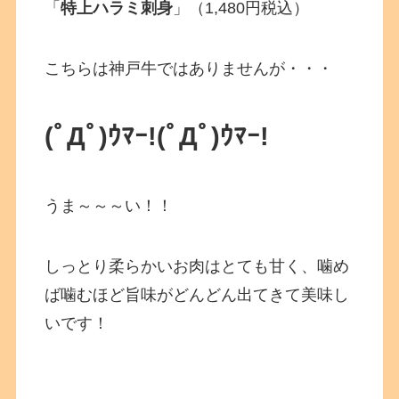
「
特上ハラミ刺身
」（1,480円税込）
こちらは神戸牛ではありませんが・・・
(ﾟДﾟ)ｳﾏｰ!(ﾟДﾟ)ｳﾏｰ!
うま～～～い！！
しっとり柔らかいお肉はとても甘く、噛め
ば噛むほど旨味がどんどん出てきて美味し
いです！