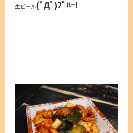
(ﾟДﾟ)ﾌﾟﾊｰ!
生ビール