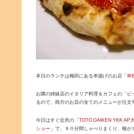
本日のランチは梅田にある串揚げのお店「
串
お隣の姉妹店のイタリア料理＆カフェの「
ピ
るので、両方のお店の全てのメニューが注文
今日はすぐ近所の「
TOTO DAIKEN YK
ショー
」で、９０分間しゃべりまくり、喉が