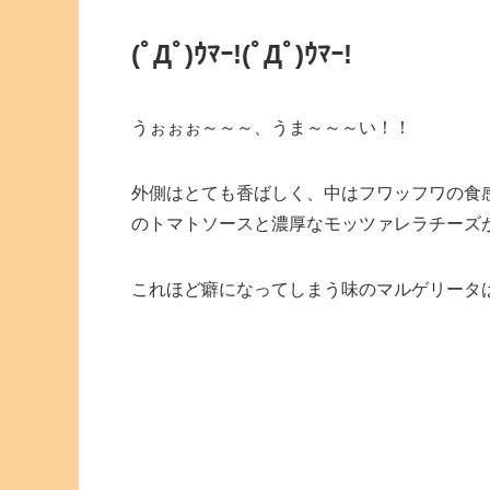
(ﾟДﾟ)ｳﾏｰ!(ﾟДﾟ)ｳﾏｰ!
うぉぉぉ～～～、うま～～～い！！
外側はとても香ばしく、中はフワッフワの食
のトマトソースと濃厚なモッツァレラチーズ
これほど癖になってしまう味のマルゲリータ