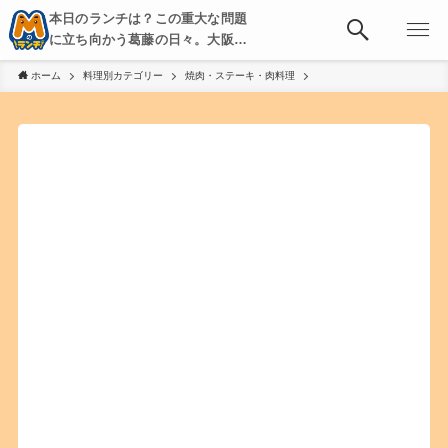
本日のランチは？この重大な問題
に立ち向かう葛藤の日々。大阪・
京都・神戸を中心とした食べ歩
ホーム
料理別カテゴリー
焼肉・ステーキ・肉料理
き、飲み歩きを綴る。