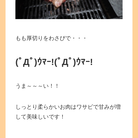
もも厚切りをわさびで・・・
(ﾟДﾟ)ｳﾏｰ!
(ﾟДﾟ)ｳﾏｰ!
うま～～～い！！
しっとり柔らかいお肉はワサビで甘みが増
して美味しいです！