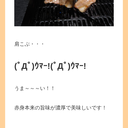
肩こぶ・・・
(ﾟДﾟ)ｳﾏｰ!
(ﾟДﾟ)ｳﾏｰ!
うま～～～い！！
赤身本来の旨味が濃厚で美味しいです！