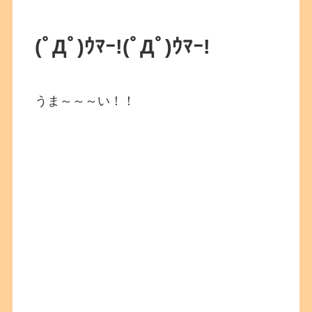
(ﾟДﾟ)ｳﾏｰ!
(ﾟДﾟ)ｳﾏｰ!
うま～～～い！！