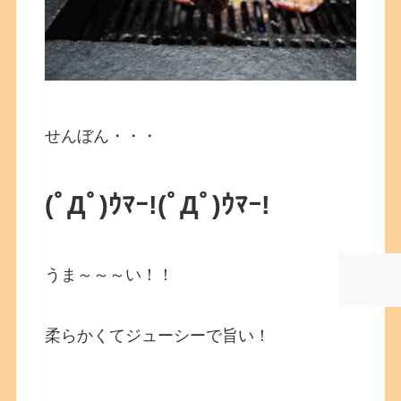
せんぼん・・・
(ﾟДﾟ)ｳﾏｰ!
(ﾟДﾟ)ｳﾏｰ!
うま～～～い！！
柔らかくてジューシーで旨い！