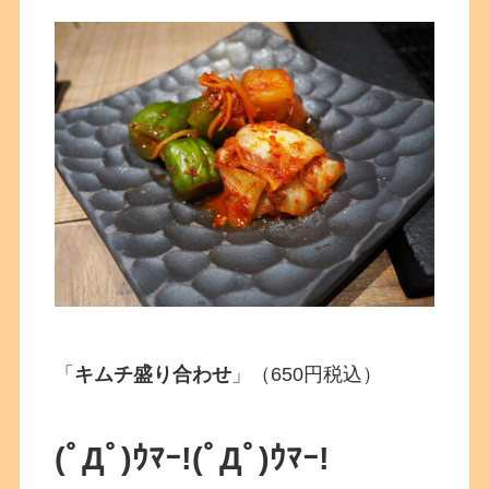
「
キムチ盛り合わせ
」（650円税込）
(ﾟДﾟ)ｳﾏｰ!
(ﾟДﾟ)ｳﾏｰ!