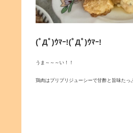
(ﾟДﾟ)ｳﾏｰ!
(ﾟДﾟ)ｳﾏｰ!
うま～～～い！！
鶏肉はプリプリジューシーで甘酢と旨味たっ