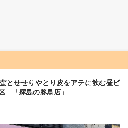
蛮とせせりやとり皮をアテに飲む昼ビ
区 「霧島の豚鳥店」