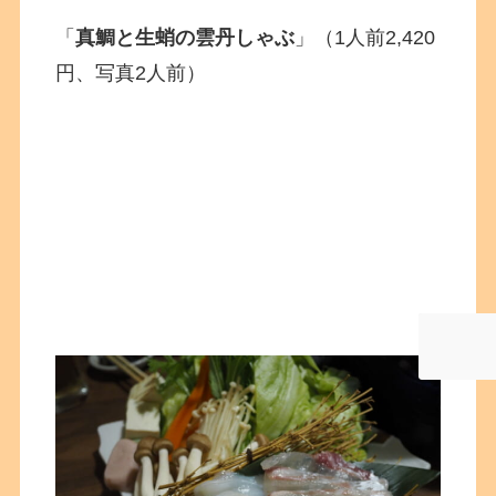
「
真鯛と生蛸の雲丹しゃぶ
」（1人前2,420
円、写真2人前）