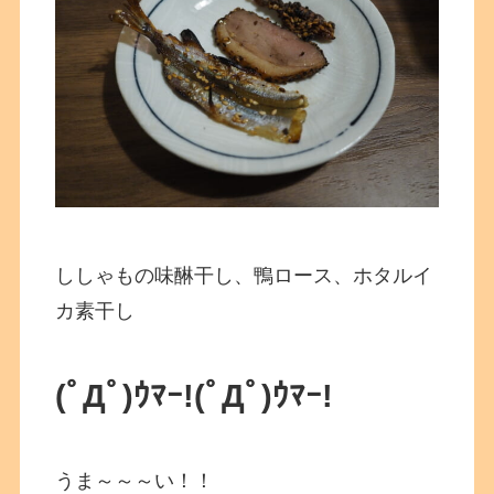
ししゃもの味醂干し、鴨ロース、ホタルイ
カ素干し
(ﾟДﾟ)ｳﾏｰ!
(ﾟДﾟ)ｳﾏｰ!
うま～～～い！！