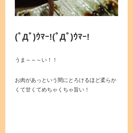
(ﾟДﾟ)ｳﾏｰ!
(ﾟДﾟ)ｳﾏｰ!
うま～～～い！！
お肉があっという間にとろけるほど柔らか
くて甘くてめちゃくちゃ旨い！