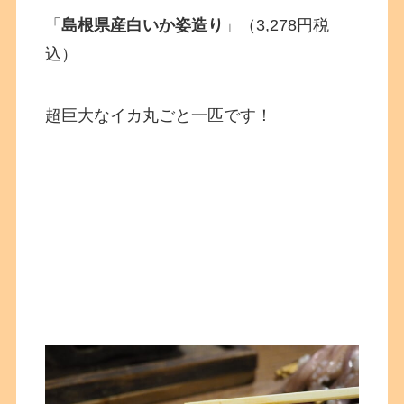
「
島根県産
白いか姿造り
」（3,278円税
込）
超巨大なイカ丸ごと一匹です！