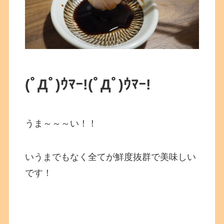
(ﾟДﾟ)ｳﾏｰ!
(ﾟДﾟ)ｳﾏｰ!
うま～～～い！！
いうまでもなく全てが鮮度抜群で美味しい
です！