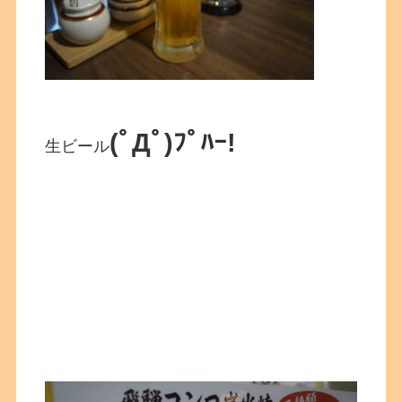
(ﾟДﾟ)ﾌﾟﾊｰ!
生ビール