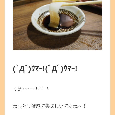
(ﾟДﾟ)ｳﾏｰ!
(ﾟДﾟ)ｳﾏｰ!
うま～～～い！！
ねっとり濃厚で美味しいですね～！