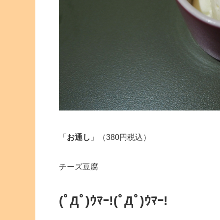
「
お通し
」（380円税込）
チーズ豆腐
(ﾟДﾟ)ｳﾏｰ!
(ﾟДﾟ)ｳﾏｰ!