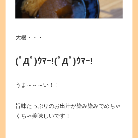
大根・・・
(ﾟДﾟ)ｳﾏｰ!
(ﾟДﾟ)ｳﾏｰ!
うま～～～い！！
旨味たっぷりのお出汁が染み染みでめちゃ
くちゃ美味しいです！