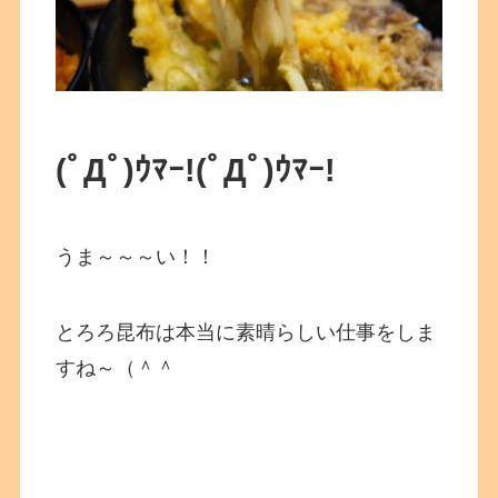
(ﾟДﾟ)ｳﾏｰ!
(ﾟДﾟ)ｳﾏｰ!
うま～～～い！！
とろろ昆布は本当に素晴らしい仕事をしま
すね～（＾＾