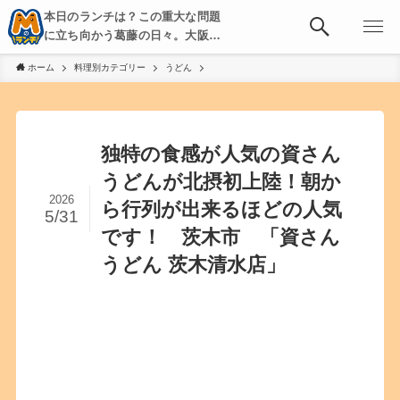
本日のランチは？この重大な問題
に立ち向かう葛藤の日々。大阪・
京都・神戸を中心とした食べ歩
ホーム
料理別カテゴリー
うどん
き、飲み歩きを綴る。
独特の食感が人気の資さん
うどんが北摂初上陸！朝か
2026
ら行列が出来るほどの人気
5/31
です！ 茨木市 「資さん
うどん 茨木清水店」