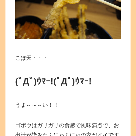
ごぼ天・・・
(ﾟДﾟ)ｳﾏｰ!
(ﾟДﾟ)ｳﾏｰ!
うま～～～い！！
ゴボウはガリガリの食感で風味満点で、お
出汁が染みたふにゃふにゃの衣がイイです