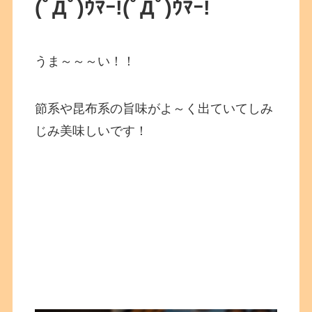
(ﾟДﾟ)ｳﾏｰ!
(ﾟДﾟ)ｳﾏｰ!
うま～～～い！！
節系や昆布系の旨味がよ～く出ていてしみ
じみ美味しいです！