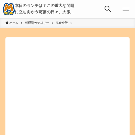
本日のランチは？この重大な問題
に立ち向かう葛藤の日々。大阪・
京都・神戸を中心とした食べ歩
ホーム
料理別カテゴリー
洋食全般
き、飲み歩きを綴る。