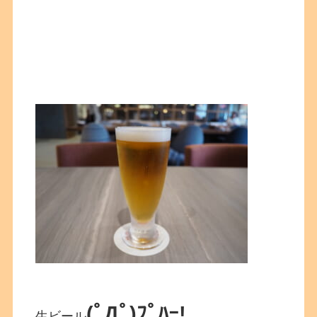
(ﾟДﾟ)ﾌﾟﾊｰ!
生ビール