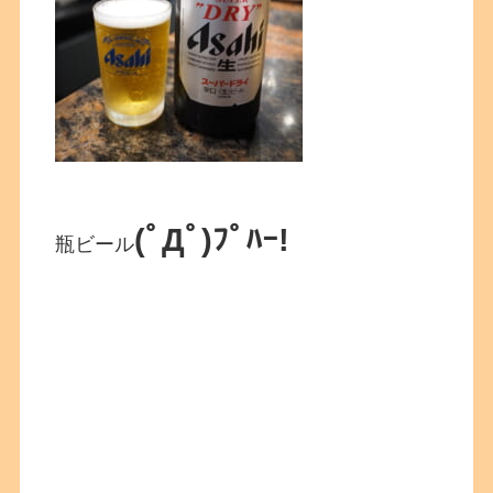
(ﾟДﾟ)ﾌﾟﾊｰ!
瓶ビール