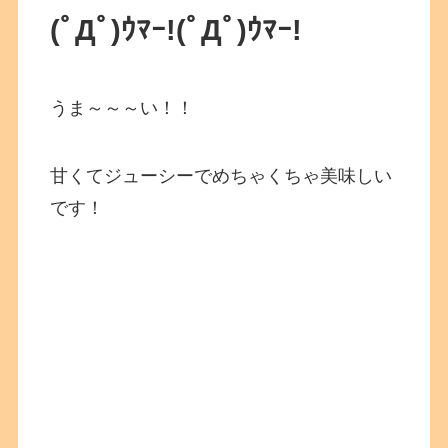
(ﾟДﾟ)ｳﾏｰ!
(ﾟДﾟ)ｳﾏｰ!
うま～～～い！！
甘くてジューシーでめちゃくちゃ美味しい
です！