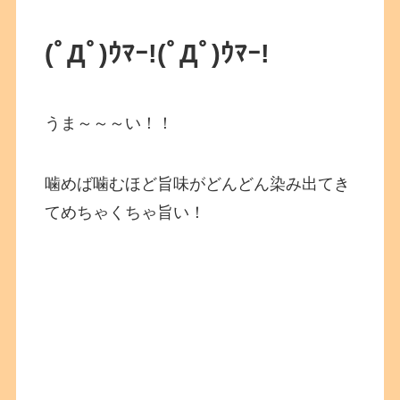
(ﾟДﾟ)ｳﾏｰ!
(ﾟДﾟ)ｳﾏｰ!
うま～～～い！！
噛めば噛むほど旨味がどんどん染み出てき
てめちゃくちゃ旨い！