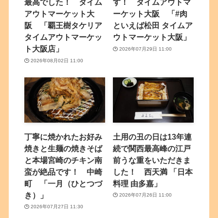
最高でした！ タイム
す！ タイムアウトマ
アウトマーケット大
ーケット大阪 「#肉
阪 「覇王樹タケリア
といえば松田 タイムア
タイムアウトマーケッ
ウトマーケット大阪」
ト大阪店」
2026年07月29日 11:00
2026年08月02日 11:00
丁寧に焼かれたお好み
土用の丑の日は13年連
焼きと生麺の焼きそば
続で関西最高峰の江戸
と本場宮崎のチキン南
前うな重をいただきま
蛮が絶品です！ 中崎
した！ 西天満 「日本
町 「一月（ひとつづ
料理 由多嘉」
き）」
2026年07月26日 11:00
2026年07月27日 11:30