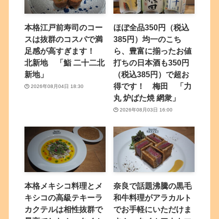
本格江戸前寿司のコー
ほぼ全品350円（税込
スは抜群のコスパで満
385円）均一のこち
足感が高すぎます！
ら、豊富に揃ったお値
北新地 「鮨 二十二北
打ちの日本酒も350円
新地」
（税込385円）で超お
得です！ 梅田 「力
2026年08月04日 18:30
丸 炉ばた焼 網衆」
2026年08月03日 16:00
本格メキシコ料理とメ
奈良で話題沸騰の黒毛
キシコの高級テキーラ
和牛料理がアラカルト
カクテルは相性抜群で
でお手軽にいただけま