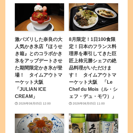
激バズリした奈良の大
8月限定！1日100食限
人気かき氷店『ほうせ
定！日本のフランス料
き箱』とのコラボかき
理界を牽引してきた巨
氷をアップデートさせ
匠上柿元勝シェフの絶
た期間限定かき氷が登
品料理がいただけま
場！ タイムアウトマ
す！ タイムアウトマ
ーケット大阪
ーケット大阪 「Le
「JULIAN ICE
Chef du Mois（ル・シ
CREAM」
ェフ・デュ・モワ）」
2026年08月05日 12:00
2026年08月05日 11:00