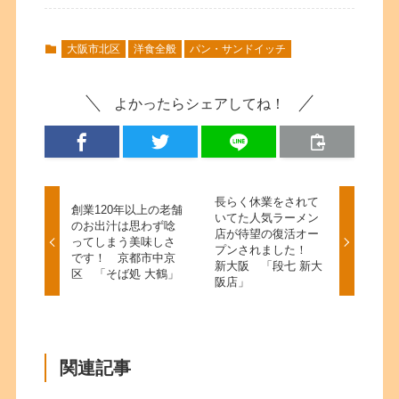
大阪市北区
洋食全般
パン・サンドイッチ
よかったらシェアしてね！
長らく休業をされて
創業120年以上の老舗
いてた人気ラーメン
のお出汁は思わず唸
店が待望の復活オー
ってしまう美味しさ
プンされました！
です！ 京都市中京
新大阪 「段七 新大
区 「そば処 大鶴」
阪店」
関連記事