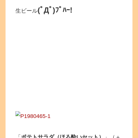
(ﾟДﾟ)ﾌﾟﾊｰ!
生ビール
「
ポテトサラダ（ほろ酔いセット）
」（＋