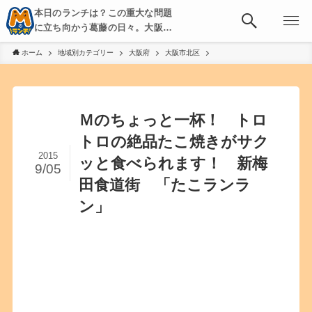
本日のランチは？この重大な問題
に立ち向かう葛藤の日々。大阪・
京都・神戸を中心とした食べ歩
ホーム
地域別カテゴリー
大阪府
大阪市北区
き、飲み歩きを綴る。
Ｍのちょっと一杯！ トロ
トロの絶品たこ焼きがサク
2015
ッと食べられます！ 新梅
9/05
田食道街 「たこランラ
ン」