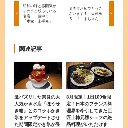
昭和の味と雰囲気が
３周年おめでとうご
そのまま残っている
ざいます！ 天神橋
名店！ 豊中市
５ 「こまちゃん」
「本家 土手嘉」
関連記事
激バズリした奈良の大
8月限定！1日100食限
人気かき氷店『ほうせ
定！日本のフランス料
き箱』とのコラボかき
理界を牽引してきた巨
氷をアップデートさせ
匠上柿元勝シェフの絶
た期間限定かき氷が登
品料理がいただけま