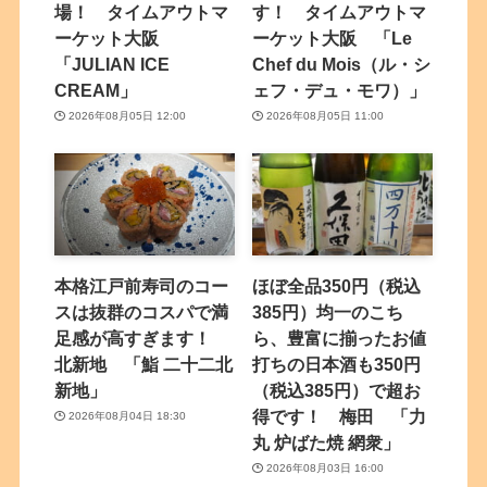
場！ タイムアウトマ
す！ タイムアウトマ
ーケット大阪
ーケット大阪 「Le
「JULIAN ICE
Chef du Mois（ル・シ
CREAM」
ェフ・デュ・モワ）」
2026年08月05日 12:00
2026年08月05日 11:00
本格江戸前寿司のコー
ほぼ全品350円（税込
スは抜群のコスパで満
385円）均一のこち
足感が高すぎます！
ら、豊富に揃ったお値
北新地 「鮨 二十二北
打ちの日本酒も350円
新地」
（税込385円）で超お
得です！ 梅田 「力
2026年08月04日 18:30
丸 炉ばた焼 網衆」
2026年08月03日 16:00