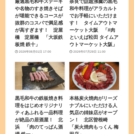
厳選黒毛和牛ステーキ
奈良で話題沸騰の黒毛
や名物のすき焼きそば
和牛料理がアラカルト
が堪能できるコースが
でお手軽にいただけま
抜群のコスパで満足感
す！ タイムアウトマ
が高すぎます！ 淀屋
ーケット大阪 「#肉
橋 淀屋橋 「大坂鉄
といえば松田 タイムア
板焼 鉄十」
ウトマーケット大阪」
2026年08月01日 17:00
2026年07月29日 11:00
黒毛和牛の鉄板焼き料
本格炭火焼肉がリーズ
理をはじめオリジナリ
ナブルにいただける人
ティあふれる一品料理
気店の姉妹店がオープ
が絶品の居酒屋！ 北
ン！ 北区曽根崎
浜 「肉のてっぱん酒
「炭火焼肉もっくん 梅