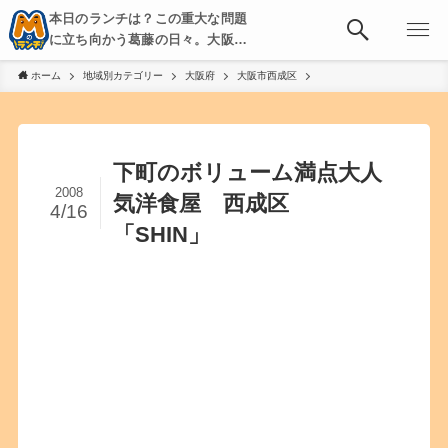
本日のランチは？この重大な問題
に立ち向かう葛藤の日々。大阪・
京都・神戸を中心とした食べ歩
ホーム
地域別カテゴリー
大阪府
大阪市西成区
き、飲み歩きを綴る。
下町のボリューム満点大人
2008
気洋食屋 西成区
4/16
「SHIN」