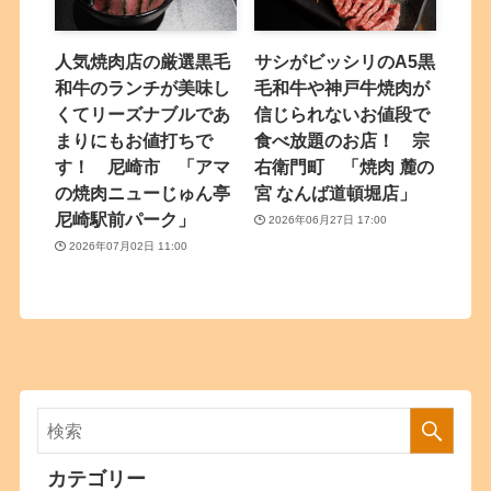
人気焼肉店の厳選黒毛
サシがビッシリのA5黒
和牛のランチが美味し
毛和牛や神戸牛焼肉が
くてリーズナブルであ
信じられないお値段で
まりにもお値打ちで
食べ放題のお店！ 宗
す！ 尼崎市 「アマ
右衛門町 「焼肉 麓の
の焼肉ニューじゅん亭
宮 なんば道頓堀店」
尼崎駅前パーク」
2026年06月27日 17:00
2026年07月02日 11:00
カテゴリー