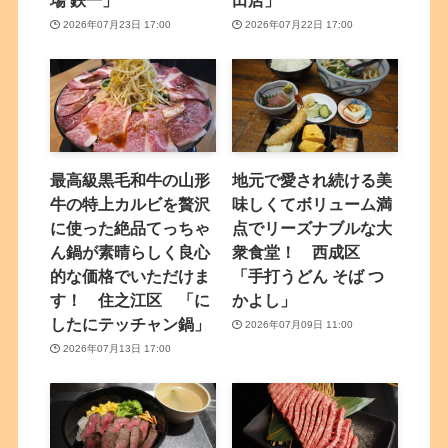
場 鉄一」
田店」
2026年07月23日 17:00
2026年07月22日 17:00
最高級黒毛和牛の山形
地元で愛され続ける美
牛の特上カルビを贅沢
味しくてボリューム満
に使った絶品てっちゃ
点でリーズナブルな大
ん鍋が素晴らしく良心
衆食堂！ 西成区
的な価格でいただけま
「手打うどん そば つ
す！ 住之江区 「に
かよし」
したにテッチャン鍋」
2026年07月09日 11:00
2026年07月13日 17:00