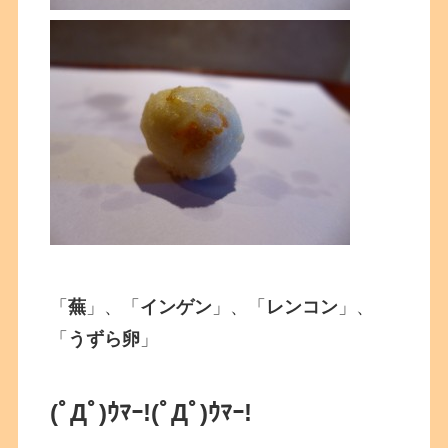
「
蕪
」、「
インゲン
」、「
レンコン
」、
「
うずら卵
」
(ﾟДﾟ)ｳﾏｰ!(ﾟДﾟ)ｳﾏｰ!