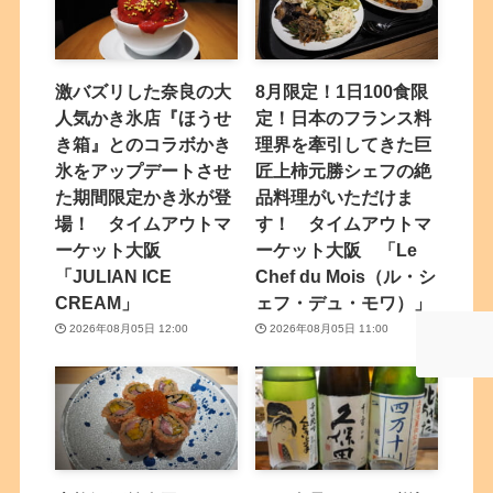
激バズリした奈良の大
8月限定！1日100食限
人気かき氷店『ほうせ
定！日本のフランス料
き箱』とのコラボかき
理界を牽引してきた巨
氷をアップデートさせ
匠上柿元勝シェフの絶
た期間限定かき氷が登
品料理がいただけま
場！ タイムアウトマ
す！ タイムアウトマ
ーケット大阪
ーケット大阪 「Le
「JULIAN ICE
Chef du Mois（ル・シ
CREAM」
ェフ・デュ・モワ）」
2026年08月05日 12:00
2026年08月05日 11:00