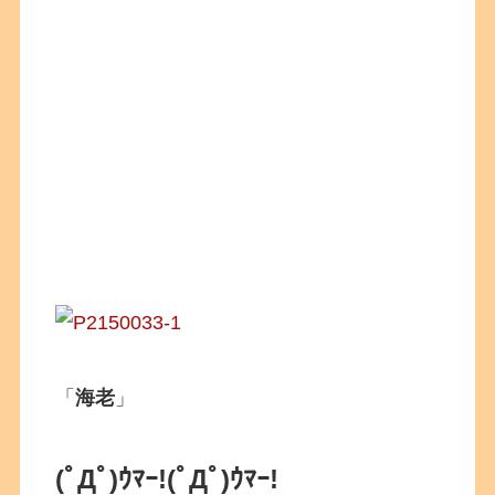
「
海老
」
(ﾟДﾟ)ｳﾏｰ!(ﾟДﾟ)ｳﾏｰ!