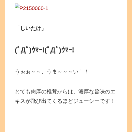
「
しいたけ
」
(ﾟДﾟ)ｳﾏｰ!(ﾟДﾟ)ｳﾏｰ!
うぉぉ～～、うま～～～い！！
とても肉厚の椎茸からは、濃厚な旨味のエ
キスが飛び出てくるほどジューシーです！