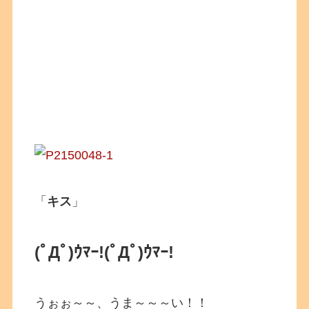
「
キス
」
(ﾟДﾟ)ｳﾏｰ!(ﾟДﾟ)ｳﾏｰ!
うぉぉ～～、うま～～～い！！