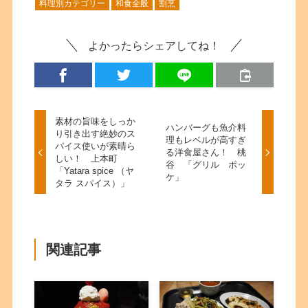
料理別カテゴリー
和食全般
割烹
よかったらシェアしてね！
素材の旨味をしっか
ハンバーグも魚介料
り引き出す絶妙のス
理もレベルが高すぎ
パイス使いが素晴ら
る洋食屋さん！ 桃
しい！ 上本町
谷 「グリル ポッ
「Yatara spice （ヤ
ケ」
タラ スパイス）」
関連記事