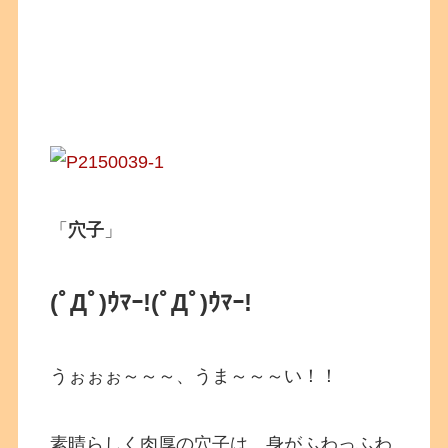
「
穴子
」
(ﾟДﾟ)ｳﾏｰ!(ﾟДﾟ)ｳﾏｰ!
うぉぉぉ～～～、うま～～～い！！
素晴らしく肉厚の穴子は、身がふわっふわ