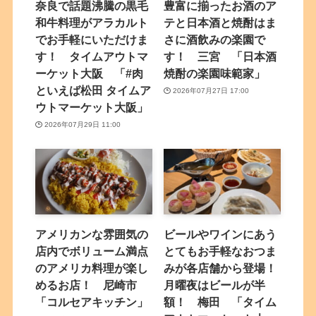
奈良で話題沸騰の黒毛
豊富に揃ったお酒のア
和牛料理がアラカルト
テと日本酒と焼酎はま
でお手軽にいただけま
さに酒飲みの楽園で
す！ タイムアウトマ
す！ 三宮 「日本酒
ーケット大阪 「#肉
焼酎の楽園味範家」
といえば松田 タイムア
2026年07月27日 17:00
ウトマーケット大阪」
2026年07月29日 11:00
アメリカンな雰囲気の
ビールやワインにあう
店内でボリューム満点
とてもお手軽なおつま
のアメリカ料理が楽し
みが各店舗から登場！
めるお店！ 尼崎市
月曜夜はビールが半
「コルセアキッチン」
額！ 梅田 「タイム