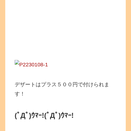
デザートはプラス５００円で付けられま
す！
(ﾟДﾟ)ｳﾏｰ!(ﾟДﾟ)ｳﾏｰ!