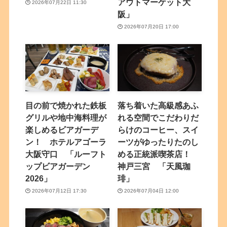
アウトマーケット大
2026年07月22日 11:30
阪」
2026年07月20日 17:00
目の前で焼かれた鉄板
落ち着いた高級感あふ
グリルや地中海料理が
れる空間でこだわりだ
楽しめるビアガーデ
らけのコーヒー、スイ
ン！ ホテルアゴーラ
ーツがゆったりたのし
大阪守口 「ルーフト
める正統派喫茶店！
ップビアガーデン
神戸三宮 「天風珈
2026」
琲」
2026年07月12日 17:30
2026年07月04日 12:00