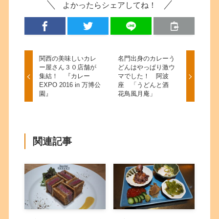
よかったらシェアしてね！
関西の美味しいカレ
名門出身のカレーう
ー屋さん３０店舗が
どんはやっぱり激ウ
集結！ 『カレー
マでした！ 阿波
EXPO 2016 in 万博公
座 「うどんと酒
園』
花鳥風月庵」
関連記事