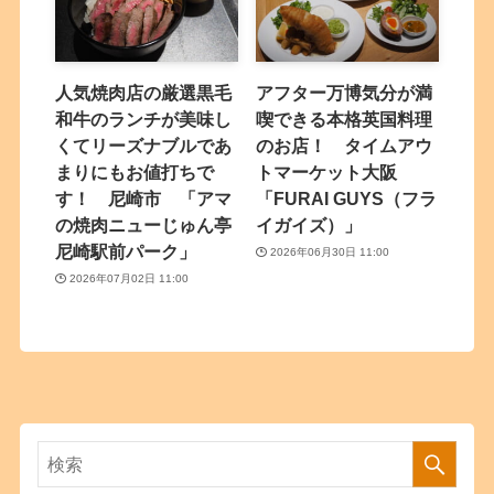
人気焼肉店の厳選黒毛
アフター万博気分が満
和牛のランチが美味し
喫できる本格英国料理
くてリーズナブルであ
のお店！ タイムアウ
まりにもお値打ちで
トマーケット大阪
す！ 尼崎市 「アマ
「FURAI GUYS（フラ
の焼肉ニューじゅん亭
イガイズ）」
尼崎駅前パーク」
2026年06月30日 11:00
2026年07月02日 11:00