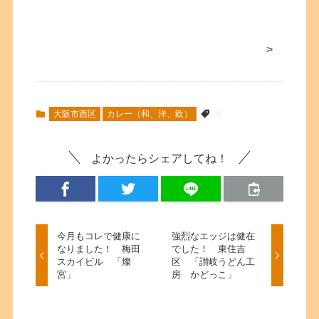
>
大阪市西区
カレー（和、洋、欧）
よかったらシェアしてね！
今月もコレで健康に
強烈なエッジは健在
なりました！ 梅田
でした！ 東住吉
スカイビル 「燦
区 「讃岐うどん工
宮」
房 かどっこ」