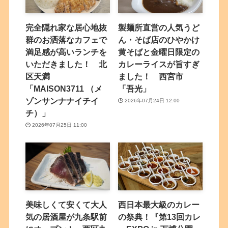
完全隠れ家な居心地抜
製麺所直営の人気うど
群のお洒落なカフェで
ん・そば店のひやかけ
満足感が高いランチを
黄そばと金曜日限定の
いただきました！ 北
カレーライスが旨すぎ
区天満
ました！ 西宮市
「MAISON3711 （メ
「吾光」
ゾンサンナナイチイ
2026年07月24日 12:00
チ）」
2026年07月25日 11:00
美味しくて安くて大人
西日本最大級のカレー
気の居酒屋が九条駅前
の祭典！『第13回カレ