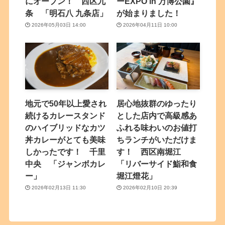
にオープン！ 西区九
ーEXPO in 万博公園』
条 「明石八 九条店」
が始まりました！
2026年05月03日 14:00
2026年04月11日 10:00
地元で50年以上愛され
居心地抜群のゆったり
続けるカレースタンド
とした店内で高級感あ
のハイブリッドなカツ
ふれる味わいのお値打
丼カレーがとても美味
ちランチがいただけま
しかったです！ 千里
す！ 西区南堀江
中央 「ジャンボカレ
「リバーサイド鮨和食
ー」
堀江燈花」
2026年02月13日 11:30
2026年02月10日 20:39