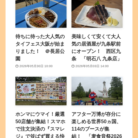
待ちに待った大人気の
美味しくて安くて大人
タイフェス大阪が始ま
気の居酒屋が九条駅前
りました！ ＠長居公
にオープン！ 西区九
園
条 「明石八 九条店」
2026年05月30日 10:00
2026年05月03日 14:00
ホンマにウマイ！厳選
アフター万博が存分に
50店舗が集結！スマホ
楽しめる世界50ヵ国、
で注文決済の『スマレ
114のブースが集
ジ』で並ばず買える快
結！ 「麦食音祭2026