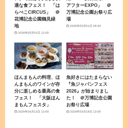
適な食フェス！ 「は
アフターEXPO」 ＠
らぺこCIRCUS」 ＠
万博記念公園お祭り広
花博記念公園鶴見緑
場
地
2026年05月01日 09:30
2026年05月01日 12:00
ほんまもんの料理、ほ
魚好きにはたまらない
んまもんのワインが存
『魚ジャパンフェス
分に楽しめる最高の食
2026』が始まりまし
フェス！ 「大阪ほん
た！ ＠万博記念公園
まもんフェスタ」
お祭り広場
2026年04月12日 13:00
2026年03月19日 13:00