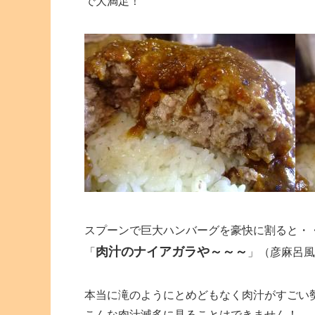
で大満足！
スプーンで巨大ハンバーグを豪快に割ると・
肉汁のナイアガラや～～～
「
」（彦麻呂風
本当に滝のようにとめどもなく肉汁がすごい
こんな肉汁滅多に見ることはできません！