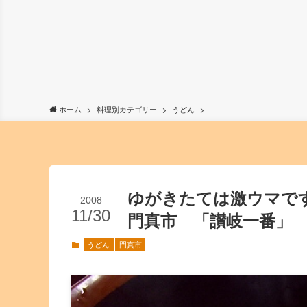
ホーム
料理別カテゴリー
うどん
ゆがきたては激ウマで
2008
11/30
門真市 「讃岐一番」
うどん
門真市