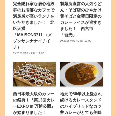
完全隠れ家な居心地抜
製麺所直営の人気うど
群のお洒落なカフェで
ん・そば店のひやかけ
満足感が高いランチを
黄そばと金曜日限定の
いただきました！ 北
カレーライスが旨すぎ
区天満
ました！ 西宮市
「MAISON3711 （メ
「吾光」
ゾンサンナナイチイ
2026年07月24日 12:00
チ）」
2026年07月25日 11:00
西日本最大級のカレー
地元で50年以上愛され
の祭典！『第13回カレ
続けるカレースタンド
ーEXPO in 万博公園』
のハイブリッドなカツ
が始まりました！
丼カレーがとても美味