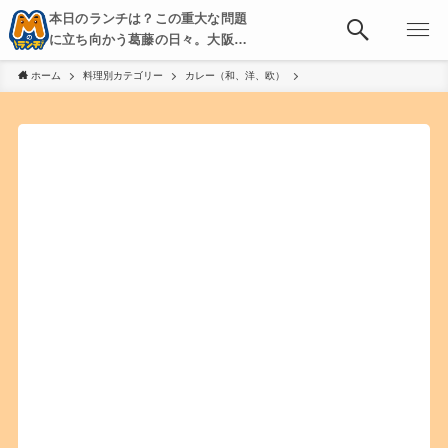
本日のランチは？この重大な問題
に立ち向かう葛藤の日々。大阪・
京都・神戸を中心とした食べ歩
ホーム
料理別カテゴリー
カレー（和、洋、欧）
き、飲み歩きを綴る。