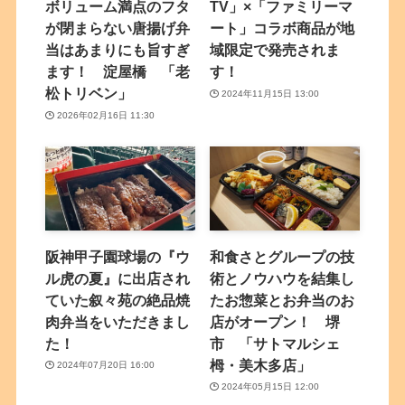
ボリューム満点のフタ
TV」×「ファミリーマ
が閉まらない唐揚げ弁
ート」コラボ商品が地
当はあまりにも旨すぎ
域限定で発売されま
ます！ 淀屋橋 「老
す！
松トリベン」
2024年11月15日 13:00
2026年02月16日 11:30
阪神甲子園球場の『ウ
和食さとグループの技
ル虎の夏』に出店され
術とノウハウを結集し
ていた叙々苑の絶品焼
たお惣菜とお弁当のお
肉弁当をいただきまし
店がオープン！ 堺
た！
市 「サトマルシェ
栂・美木多店」
2024年07月20日 16:00
2024年05月15日 12:00