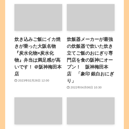
炊き込みご飯にイカ焼
炊飯器メーカーが最強
きが乗った大阪名物
の炊飯器で炊いた炊き
『炭水化物×炭水化
立てご飯のおにぎり専
物』弁当は満足感が高
門店を食の阪神にオー
いです！ ＠阪神梅田本
プン！ 阪神梅田本
店
店 「象印 銀白おにぎ
り」
2023年02月26日 12:00
2022年04月06日 10:30