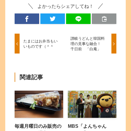
よかったらシェアしてね！
讃岐うどんと韓国料
たまにはお弁当もい
理の見事な融合！
いものです（＾＾
千日前 「白庵」
関連記事
毎週月曜日のみ販売の
MBS「よんちゃん