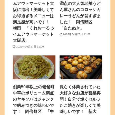
ムアウトマーケット大
満点の大人気老舗うど
阪に進出！美味しくて
ん屋さんのコロッケカ
お得過ぎるメニューは
レーうどんが旨すぎま
満足感が高いです！
した！ 阿倍野区
梅田 「くれおーる タ
「白たぬき」
イムアウトマーケット
2026年04月23日 11:00
大阪店」
2026年06月27日 11:00
創業50年以上の老舗町
長らく休業されていた
中華のボリューム満点
大好きなお店が営業再
のヤキソバはジャンク
開！自分で焼くセルフ
で病みつきの味わいで
たこ焼きが楽しくて美
す！ 阿倍野区 「中
味しいです！ 新大