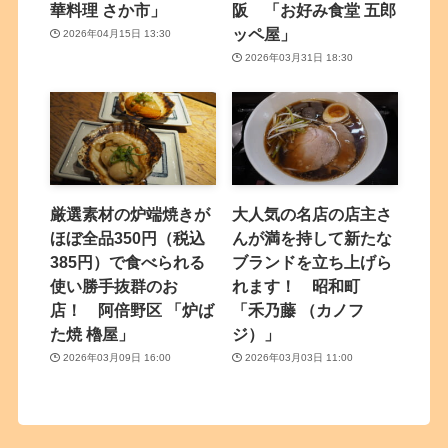
華料理 さか市」
阪 「お好み食堂 五郎
ッペ屋」
2026年04月15日 13:30
2026年03月31日 18:30
厳選素材の炉端焼きが
大人気の名店の店主さ
ほぼ全品350円（税込
んが満を持して新たな
385円）で食べられる
ブランドを立ち上げら
使い勝手抜群のお
れます！ 昭和町
店！ 阿倍野区 「炉ば
「禾乃藤 （カノフ
た焼 櫓屋」
ジ）」
2026年03月09日 16:00
2026年03月03日 11:00