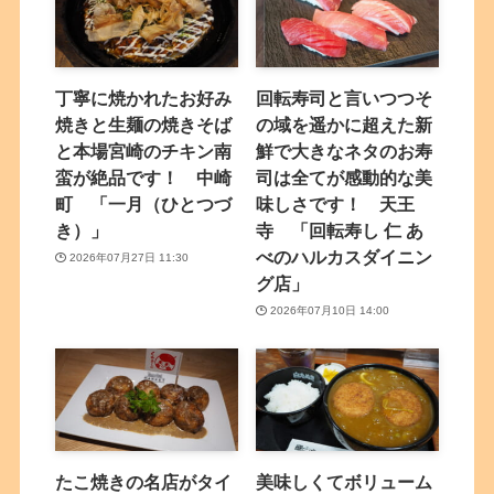
丁寧に焼かれたお好み
回転寿司と言いつつそ
焼きと生麺の焼きそば
の域を遥かに超えた新
と本場宮崎のチキン南
鮮で大きなネタのお寿
蛮が絶品です！ 中崎
司は全てが感動的な美
町 「一月（ひとつづ
味しさです！ 天王
き）」
寺 「回転寿し 仁 あ
べのハルカスダイニン
2026年07月27日 11:30
グ店」
2026年07月10日 14:00
たこ焼きの名店がタイ
美味しくてボリューム