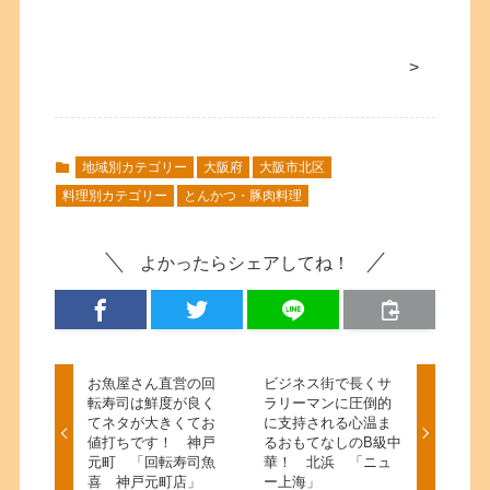
>
地域別カテゴリー
大阪府
大阪市北区
料理別カテゴリー
とんかつ・豚肉料理
よかったらシェアしてね！
お魚屋さん直営の回
ビジネス街で長くサ
転寿司は鮮度が良く
ラリーマンに圧倒的
てネタが大きくてお
に支持される心温ま
値打ちです！ 神戸
るおもてなしのB級中
元町 「回転寿司魚
華！ 北浜 「ニュ
喜 神戸元町店」
ー上海」