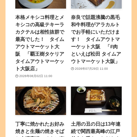
本格メキシコ料理とメ
奈良で話題沸騰の黒毛
キシコの高級テキーラ
和牛料理がアラカルト
カクテルは相性抜群で
でお手軽にいただけま
最高でした！ タイム
す！ タイムアウトマ
アウトマーケット大
ーケット大阪 「#肉
阪 「覇王樹タケリア
といえば松田 タイムア
タイムアウトマーケッ
ウトマーケット大阪」
ト大阪店」
2026年07月29日 11:00
2026年08月02日 11:00
丁寧に焼かれたお好み
土用の丑の日は13年連
焼きと生麺の焼きそば
続で関西最高峰の江戸