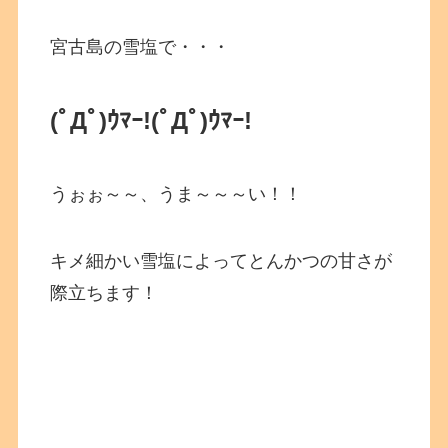
宮古島の雪塩で・・・
(ﾟДﾟ)ｳﾏｰ!
(ﾟДﾟ)ｳﾏｰ!
うぉぉ～～、うま～～～い！！
キメ細かい雪塩によってとんかつの甘さが
際立ちます！