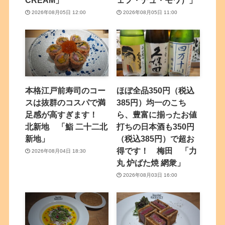
CREAM」
ェフ・デュ・モワ）」
2026年08月05日 12:00
2026年08月05日 11:00
本格江戸前寿司のコー
ほぼ全品350円（税込
スは抜群のコスパで満
385円）均一のこち
足感が高すぎます！
ら、豊富に揃ったお値
北新地 「鮨 二十二北
打ちの日本酒も350円
新地」
（税込385円）で超お
得です！ 梅田 「力
2026年08月04日 18:30
丸 炉ばた焼 網衆」
2026年08月03日 16:00