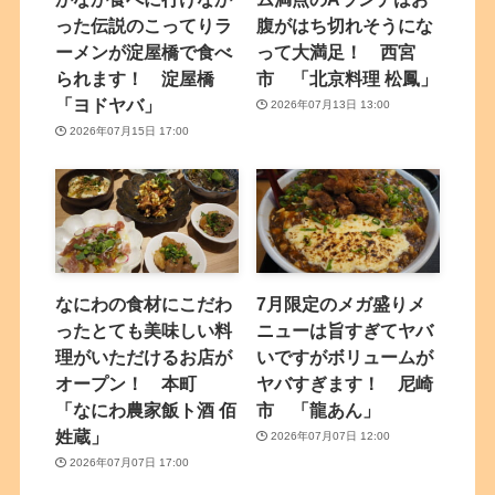
った伝説のこってりラ
腹がはち切れそうにな
ーメンが淀屋橋で食べ
って大満足！ 西宮
られます！ 淀屋橋
市 「北京料理 松鳳」
「ヨドヤバ」
2026年07月13日 13:00
2026年07月15日 17:00
なにわの食材にこだわ
7月限定のメガ盛りメ
ったとても美味しい料
ニューは旨すぎてヤバ
理がいただけるお店が
いですがボリュームが
オープン！ 本町
ヤバすぎます！ 尼崎
「なにわ農家飯ト酒 佰
市 「龍あん」
姓蔵」
2026年07月07日 12:00
2026年07月07日 17:00