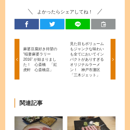
よかったらシェアしてね！
見た目もボリューム
麻婆豆腐好き待望の
もジャンクな味わい
“稲妻麻婆ラリー
も全てにおいてイン
2016” が始まりまし
パクトがありすぎる
た！ 心斎橋 「紅
オリジナルラーメ
虎軒 心斎橋店」
ン！ 神戸市灘区
「三木ジェット」
関連記事