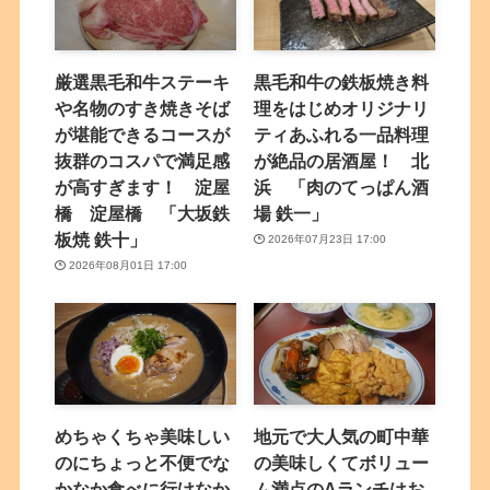
厳選黒毛和牛ステーキ
黒毛和牛の鉄板焼き料
や名物のすき焼きそば
理をはじめオリジナリ
が堪能できるコースが
ティあふれる一品料理
抜群のコスパで満足感
が絶品の居酒屋！ 北
が高すぎます！ 淀屋
浜 「肉のてっぱん酒
橋 淀屋橋 「大坂鉄
場 鉄一」
板焼 鉄十」
2026年07月23日 17:00
2026年08月01日 17:00
めちゃくちゃ美味しい
地元で大人気の町中華
のにちょっと不便でな
の美味しくてボリュー
かなか食べに行けなか
ム満点のAランチはお