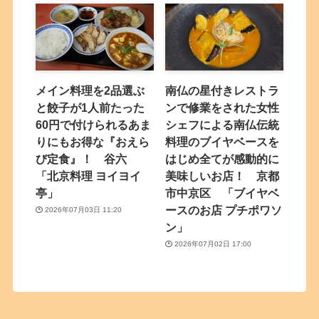
メイン料理を2品選ぶ
南仏の星付きレストラ
と餃子が1人前たった
ンで修業をされた女性
60円で付けられるあま
シェフによる南仏伝統
りにもお得な『おえら
料理のブイヤベースを
び定食』！ 谷六
はじめ全てが感動的に
「北京料理 ヨイヨイ
美味しいお店！ 京都
亭」
市中京区 「ブイヤベ
ースのお店 プチポワソ
2026年07月03日 11:20
ン」
2026年07月02日 17:00