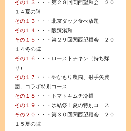
その１３
・・・第２８回関西望麺会 ２０
１４夏の陣
その１３
・・・北京ダック食べ放題
その１４
・・・酸辣湯麺
その１５
・・・第２９回関西望麺会 ２０
１４冬の陣
その１６
・・・ローストチキン（持ち帰
り）
その１７
・・・やなもり農園、射手矢農
園、コラボ特別コース
その１８
・・・トマトキムチ冷麺
その１９
・・・氷結祭！夏の特別コース
その２０
・・・第３０回関西望麺会 ２０
１５夏の陣