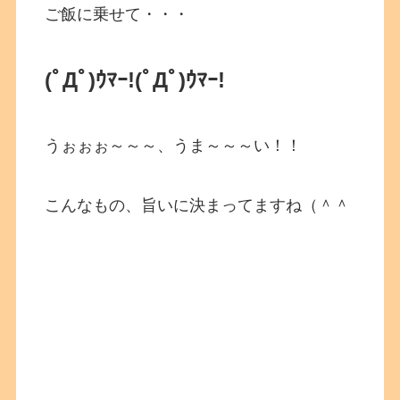
ご飯に乗せて・・・
(ﾟДﾟ)ｳﾏｰ!
(ﾟДﾟ)ｳﾏｰ!
うぉぉぉ～～～、うま～～～い！！
こんなもの、旨いに決まってますね（＾＾