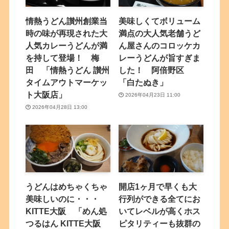
情熱うどん讃州創業当
美味しくてボリューム
時の味が再現された大
満点の大人気老舗うど
人気カレーうどんが満
ん屋さんのコロッケカ
を持して登場！ 梅
レーうどんが旨すぎま
田 「情熱うどん 讃州
した！ 阿倍野区
タイムアウトマーケッ
「白たぬき」
ト大阪店」
2026年04月23日 11:00
2026年04月28日 13:00
うどんはめちゃくちゃ
開店1ヶ月で早くも大
美味しいのに・・・
行列ができる全てにお
KITTE大阪 「めん処
いてレベルが高くホス
つるはん KITTE大阪
ピタリティーも抜群の