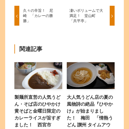
久々の辛旨！ 尼
凄いボリュームで大
崎 「カレーの勝
満足！ 堂山町
勝」
「共平亭」
関連記事
製麺所直営の人気うど
大人気うどん店の夏の
ん・そば店のひやかけ
風物詩の絶品『ひやか
黄そばと金曜日限定の
け』が始まりまし
カレーライスが旨すぎ
た！ 梅田 「情熱う
ました！ 西宮市
どん 讃州 タイムアウ