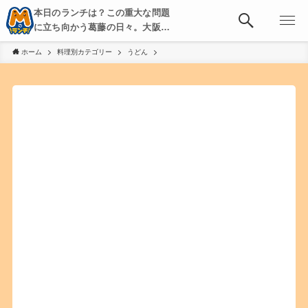
本日のランチは？この重大な問題
に立ち向かう葛藤の日々。大阪・
京都・神戸を中心とした食べ歩
ホーム
料理別カテゴリー
うどん
き、飲み歩きを綴る。