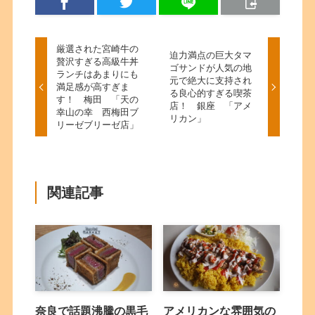
厳選された宮崎牛の
迫力満点の巨大タマ
贅沢すぎる高級牛丼
ゴサンドが人気の地
ランチはあまりにも
元で絶大に支持され
満足感が高すぎま
る良心的すぎる喫茶
す！ 梅田 「天の
店！ 銀座 「アメ
幸山の幸 西梅田ブ
リカン」
リーゼブリーゼ店」
関連記事
奈良で話題沸騰の黒毛
アメリカンな雰囲気の