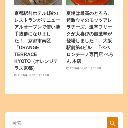
京都駅前ホテル1階の
夏場は最高のとろろ、
レストランがリニュー
超激ウマのモッツアレ
アルオープンで使い勝
ラチーズ、激辛フリー
手抜群になりまし
クが大喜びの超激辛が
た！ 京都市南区
登場しました！ 大阪
「ORANGE
駅前第4ビル 「ペペ
TERRACE
ロンチーノ専門店 ぺろ
KYOTO（オレンジテ
ん 本店」
ラス京都）」
2026年06月15日 13:00
2026年06月16日 11:00