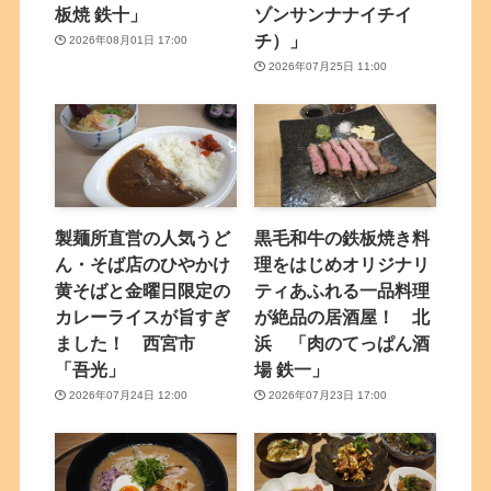
板焼 鉄十」
ゾンサンナナイチイ
チ）」
2026年08月01日 17:00
2026年07月25日 11:00
製麺所直営の人気うど
黒毛和牛の鉄板焼き料
ん・そば店のひやかけ
理をはじめオリジナリ
黄そばと金曜日限定の
ティあふれる一品料理
カレーライスが旨すぎ
が絶品の居酒屋！ 北
ました！ 西宮市
浜 「肉のてっぱん酒
「吾光」
場 鉄一」
2026年07月24日 12:00
2026年07月23日 17:00