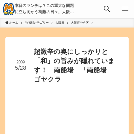
本日のランチは？この重大な問題
に立ち向かう葛藤の日々。大阪・
京都・神戸を中心とした食べ歩
ホーム
地域別カテゴリー
大阪府
大阪市中央区
き、飲み歩きを綴る。
超激辛の奥にしっかりと
「和」の旨みが隠れていま
2009
5/28
す！ 南船場 「南船場
ゴヤクラ」