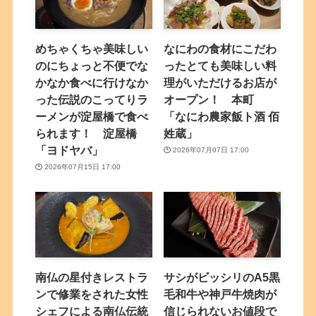
めちゃくちゃ美味しい
なにわの食材にこだわ
のにちょっと不便でな
ったとても美味しい料
かなか食べに行けなか
理がいただけるお店が
った伝説のこってりラ
オープン！ 本町
ーメンが淀屋橋で食べ
「なにわ農家飯ト酒 佰
られます！ 淀屋橋
姓蔵」
「ヨドヤバ」
2026年07月07日 17:00
2026年07月15日 17:00
南仏の星付きレストラ
サシがビッシリのA5黒
ンで修業をされた女性
毛和牛や神戸牛焼肉が
シェフによる南仏伝統
信じられないお値段で