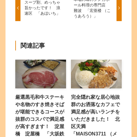
スープ割、めっちゃ
ール料理の専門店
旨かったです！ 浪
難波 「宏亜楼 （こ
速区 「あほいち」
うあろう）」
関連記事
厳選黒毛和牛ステーキ
完全隠れ家な居心地抜
や名物のすき焼きそば
群のお洒落なカフェで
が堪能できるコースが
満足感が高いランチを
抜群のコスパで満足感
いただきました！ 北
が高すぎます！ 淀屋
区天満
橋 淀屋橋 「大坂鉄
「MAISON3711 （メ