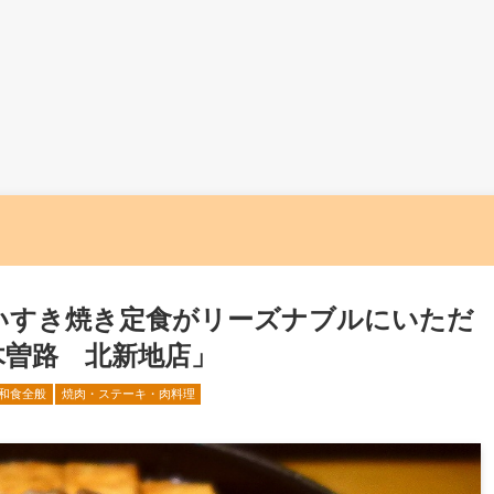
いすき焼き定食がリーズナブルにいただ
木曽路 北新地店」
和食全般
焼肉・ステーキ・肉料理