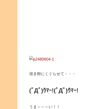
溶き卵にくぐらせて・・・
(ﾟДﾟ)ｳﾏｰ!(ﾟДﾟ)ｳﾏｰ!
うま～～～い！！