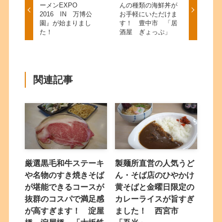
ーメンEXPO
んの種類の海鮮丼が
2016 IN 万博公
お手軽にいただけま
園』が始まりまし
す！ 豊中市 「居
た！
酒屋 ぎょっぷ」
関連記事
厳選黒毛和牛ステーキ
製麺所直営の人気うど
や名物のすき焼きそば
ん・そば店のひやかけ
が堪能できるコースが
黄そばと金曜日限定の
抜群のコスパで満足感
カレーライスが旨すぎ
が高すぎます！ 淀屋
ました！ 西宮市