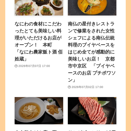
なにわの食材にこだわ
南仏の星付きレストラ
ったとても美味しい料
ンで修業をされた女性
理がいただけるお店が
シェフによる南仏伝統
オープン！ 本町
料理のブイヤベースを
「なにわ農家飯ト酒 佰
はじめ全てが感動的に
姓蔵」
美味しいお店！ 京都
市中京区 「ブイヤベ
2026年07月07日 17:00
ースのお店 プチポワソ
ン」
2026年07月02日 17:00