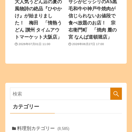
大人気うどん店の夏の
サシがビッシリのA5黒
風物詩の絶品『ひやか
毛和牛や神戸牛焼肉が
け』が始まりまし
信じられないお値段で
た！ 梅田 「情熱う
食べ放題のお店！ 宗
どん 讃州 タイムアウ
右衛門町 「焼肉 麓の
トマーケット大阪店」
宮 なんば道頓堀店」
2026年07月01日 11:00
2026年06月27日 17:00
カテゴリー
料理別カテゴリー
(8,585)