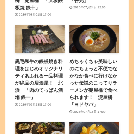
橋 淀屋橋 「大坂鉄
「吾光」
板焼 鉄十」
2026年07月24日 12:00
2026年08月01日 17:00
黒毛和牛の鉄板焼き料
めちゃくちゃ美味しい
理をはじめオリジナリ
のにちょっと不便でな
ティあふれる一品料理
かなか食べに行けなか
が絶品の居酒屋！ 北
った伝説のこってりラ
浜 「肉のてっぱん酒
ーメンが淀屋橋で食べ
場 鉄一」
られます！ 淀屋橋
「ヨドヤバ」
2026年07月23日 17:00
2026年07月15日 17:00