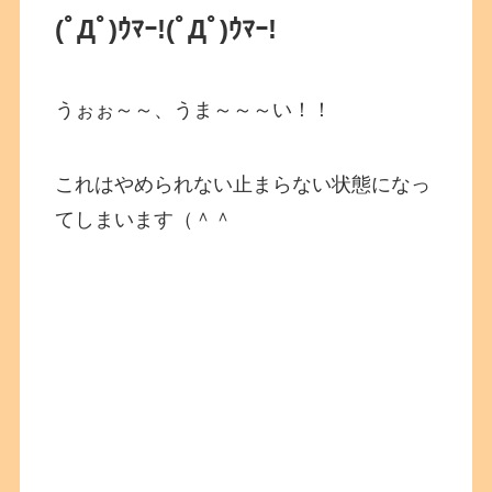
(ﾟДﾟ)ｳﾏｰ!
(ﾟДﾟ)ｳﾏｰ!
うぉぉ～～、うま～～～い！！
これはやめられない止まらない状態になっ
てしまいます（＾＾