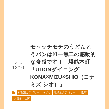
モ～ッチモチのうどんと
うパンは唯一無二の感動的
な食感です！ 堺筋本町
2016
12/10
「UDONダイニング
KONA×MIZU×SHIO（コナ
ミズ シオ）」
料理別カテゴリー
うどん
地域別カテゴリー
大阪府
大阪市中央区