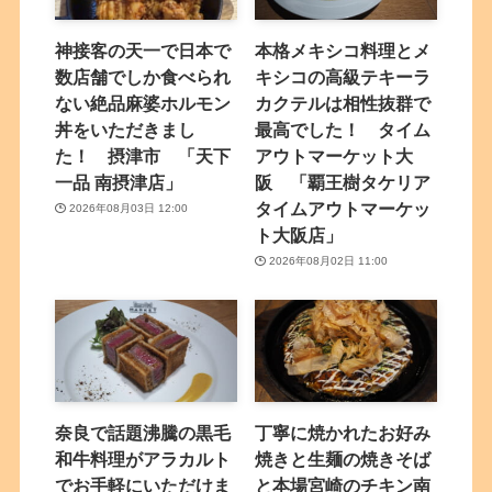
神接客の天一で日本で
本格メキシコ料理とメ
数店舗でしか食べられ
キシコの高級テキーラ
ない絶品麻婆ホルモン
カクテルは相性抜群で
丼をいただきまし
最高でした！ タイム
た！ 摂津市 「天下
アウトマーケット大
一品 南摂津店」
阪 「覇王樹タケリア
タイムアウトマーケッ
2026年08月03日 12:00
ト大阪店」
2026年08月02日 11:00
奈良で話題沸騰の黒毛
丁寧に焼かれたお好み
和牛料理がアラカルト
焼きと生麺の焼きそば
でお手軽にいただけま
と本場宮崎のチキン南