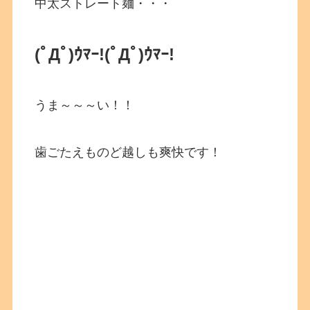
中太ストレート麺・・・
(ﾟДﾟ)ｳﾏｰ!(ﾟДﾟ)ｳﾏｰ!
うま～～～い！！
歯ごたえものど越しも爽快です！