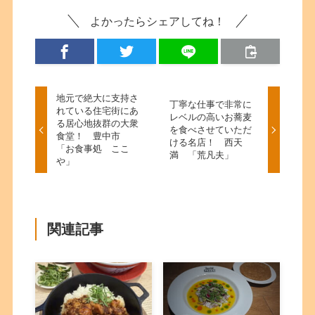
よかったらシェアしてね！
地元で絶大に支持さ
丁寧な仕事で非常に
れている住宅街にあ
レベルの高いお蕎麦
る居心地抜群の大衆
を食べさせていただ
食堂！ 豊中市
ける名店！ 西天
「お食事処 ここ
満 「荒凡夫」
や」
関連記事