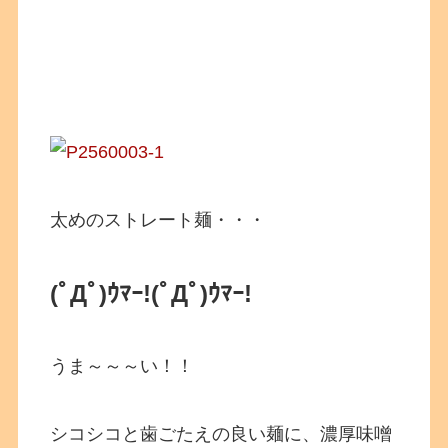
太めのストレート麺・・・
(ﾟДﾟ)ｳﾏｰ!(ﾟДﾟ)ｳﾏｰ!
うま～～～い！！
シコシコと歯ごたえの良い麺に、濃厚味噌