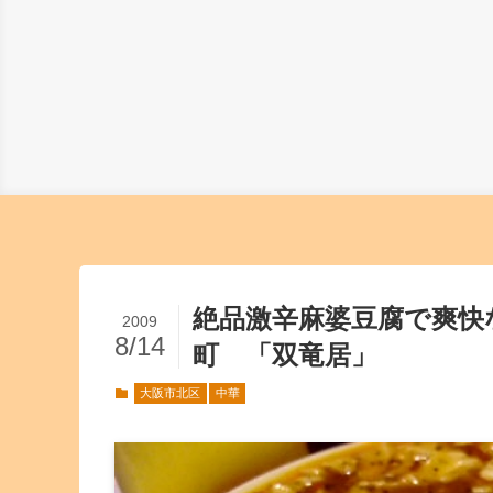
絶品激辛麻婆豆腐で爽快
2009
8/14
町 「双竜居」
大阪市北区
中華