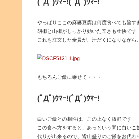
(ﾟДﾟ)ｳﾏｰ!(ﾟДﾟ)ｳﾏｰ!
やっぱりここの麻婆豆腐は何度食べても旨す
胡椒と山椒がしっかり効いた辛さも壮快です
これを注文した全員が、汗だくになりながら
もちろんご飯に乗せて・・・
(ﾟДﾟ)ｳﾏｰ!(ﾟДﾟ)ｳﾏｰ!
白いご飯との相性は、この上なく抜群です！
この食べ方をすると、あっという間に白いご
代りが出来るので、皆山盛りのご飯をお代わ