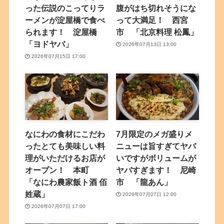
った伝説のこってりラ
腹がはち切れそうにな
ーメンが淀屋橋で食べ
って大満足！ 西宮
られます！ 淀屋橋
市 「北京料理 松鳳」
「ヨドヤバ」
2026年07月13日 13:00
2026年07月15日 17:00
なにわの食材にこだわ
7月限定のメガ盛りメ
ったとても美味しい料
ニューは旨すぎてヤバ
理がいただけるお店が
いですがボリュームが
オープン！ 本町
ヤバすぎます！ 尼崎
「なにわ農家飯ト酒 佰
市 「龍あん」
姓蔵」
2026年07月07日 12:00
2026年07月07日 17:00