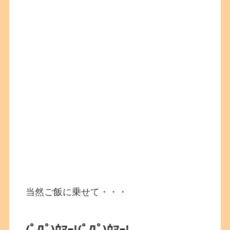
当然ご飯に乗せて・・・
(ﾟДﾟ)ｳﾏｰ!
(ﾟДﾟ)ｳﾏｰ!