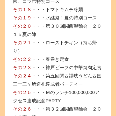
園、コラボ特別コース
その１８
・・・トマトキムチ冷麺
その１９
・・・氷結祭！夏の特別コース
その２０
・・・第３０回関西望麺会 ２０
１５夏の陣
その２１
・・・ローストチキン（持ち帰
り）
その２２
・・・春巻き定食
その２３
・・・神戸ビーフの中華焼肉定食
その２４
・・・第五回関西讃岐うどん西国
三十三ヶ所巡礼達成者パーティー
その２５
・・・Ｍのランチ100,000,000ア
クセス達成記念PARTY
その２６
・・・第３２回関西望麺会 ２０