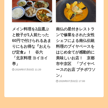
メイン料理を2品選ぶ
南仏の星付きレストラ
と餃子が1人前たった
ンで修業をされた女性
60円で付けられるあま
シェフによる南仏伝統
りにもお得な『おえら
料理のブイヤベースを
び定食』！ 谷六
はじめ全てが感動的に
「北京料理 ヨイヨイ
美味しいお店！ 京都
亭」
市中京区 「ブイヤベ
ースのお店 プチポワソ
2026年07月03日 11:20
ン」
2026年07月02日 17:00