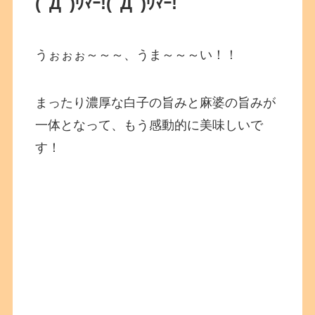
(ﾟДﾟ)ｳﾏｰ!
(ﾟДﾟ)ｳﾏｰ!
うぉぉぉ～～～、うま～～～い！！
まったり濃厚な白子の旨みと麻婆の旨みが
一体となって、もう感動的に美味しいで
す！