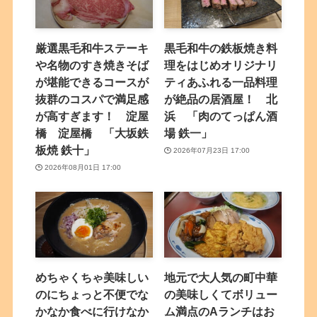
厳選黒毛和牛ステーキ
黒毛和牛の鉄板焼き料
や名物のすき焼きそば
理をはじめオリジナリ
が堪能できるコースが
ティあふれる一品料理
抜群のコスパで満足感
が絶品の居酒屋！ 北
が高すぎます！ 淀屋
浜 「肉のてっぱん酒
橋 淀屋橋 「大坂鉄
場 鉄一」
板焼 鉄十」
2026年07月23日 17:00
2026年08月01日 17:00
めちゃくちゃ美味しい
地元で大人気の町中華
のにちょっと不便でな
の美味しくてボリュー
かなか食べに行けなか
ム満点のAランチはお