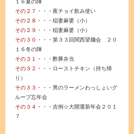
１６夏の陣
その２７
・・・夜チョイ飲み使い
その２８
・・・稲妻麻婆（小）
その２９
・・・稲妻麻婆（小）
その３０
・・・第３３回関西望麺会 ２０
１６冬の陣
その３１
・・・酢豚弁当
その３２
・・・ローストチキン（持ち帰
り）
その３３
・・・男のラーメンわっしょいグ
ループ忘年会
その３４
・・・吉例☆大開運新年会２０１
７