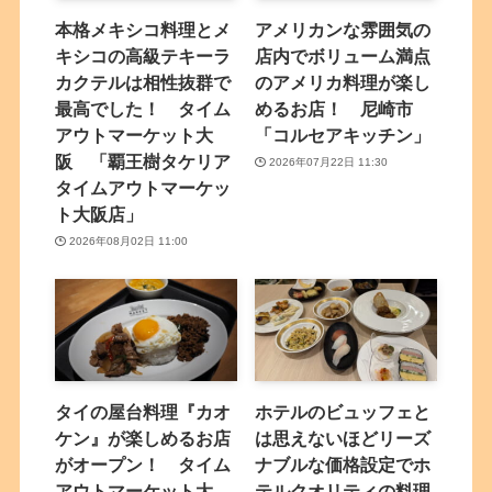
本格メキシコ料理とメ
アメリカンな雰囲気の
キシコの高級テキーラ
店内でボリューム満点
カクテルは相性抜群で
のアメリカ料理が楽し
最高でした！ タイム
めるお店！ 尼崎市
アウトマーケット大
「コルセアキッチン」
阪 「覇王樹タケリア
2026年07月22日 11:30
タイムアウトマーケッ
ト大阪店」
2026年08月02日 11:00
タイの屋台料理『カオ
ホテルのビュッフェと
ケン』が楽しめるお店
は思えないほどリーズ
がオープン！ タイム
ナブルな価格設定でホ
アウトマーケット大
テルクオリティの料理