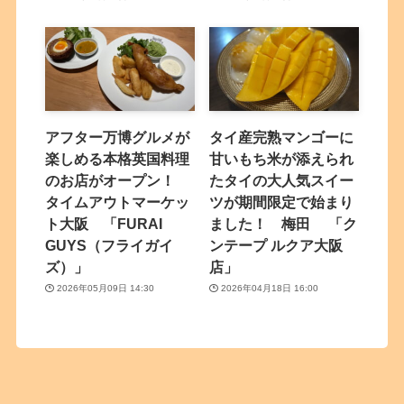
アフター万博グルメが
タイ産完熟マンゴーに
楽しめる本格英国料理
甘いもち米が添えられ
のお店がオープン！
たタイの大人気スイー
タイムアウトマーケッ
ツが期間限定で始まり
ト大阪 「FURAI
ました！ 梅田 「ク
GUYS（フライガイ
ンテープ ルクア大阪
ズ）」
店」
2026年05月09日 14:30
2026年04月18日 16:00