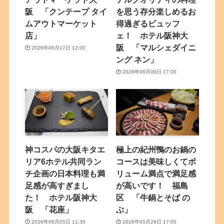
阪 「クンテープ タイ
を思う存分楽しめるお
ムアウトマーケット
得過ぎるビュッフ
店」
ェ！ ホテル阪神大
阪 「マルシェダイニ
2026年06月17日 12:00
ング ネン」
2026年06月09日 17:00
神コスパの大阪キタエ
極上の紀州鴨のお鍋の
リア6ホテル共同ラン
コースは美味しくてボ
チ企画の日本料理も満
リューム満点で満足感
足感が高すぎまし
が高いです！ 福島
た！ ホテル阪神大
区 「牛鍋とそば の
阪 「花座」
ぶ」
2026年06月05日 11:30
2026年05月26日 17:00