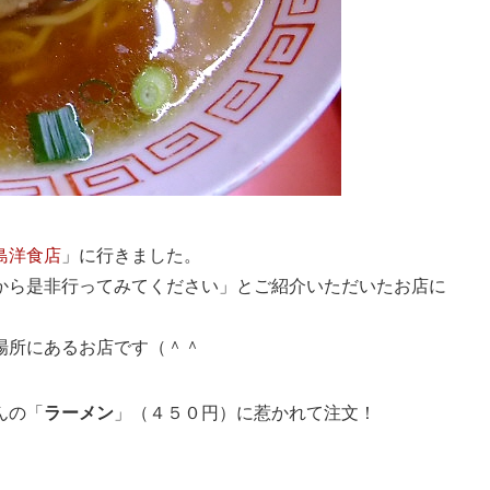
島洋食店
」に行きました。
から是非行ってみてください」とご紹介いただいたお店に
場所にあるお店です（＾＾
んの「
ラーメン
」（４５０円）に惹かれて注文！